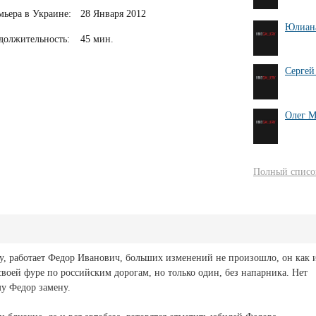
мьера в Украине:
28 Января 2012
Юлиан
должительность:
45 мин.
Сергей
Олег М
Полный список
му, работает Федор Иванович, больших изменений не произошло, он как 
а своей фуре по российским дорогам, но только один, без напарника. Нет
му Федор замену.