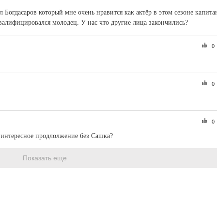
 Богдасаров который мне очень нравится как актёр в этом сезоне капита
валифицировался молодец. У нас что другие лица закончились?
0
0
0
ть интересное продлолжение без Сашка?
Показать еще