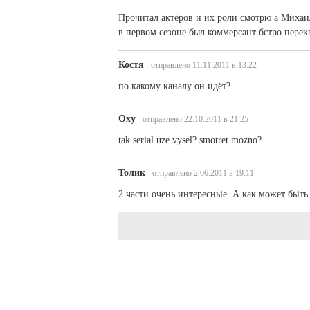
Прочитал актёров и их роли смотрю а Михаил
в первом сезоне был коммерсант бстро перек
Костя
отправлено 11.11.2011 в 13:22
по какому каналу он идёт?
Oxy
отправлено 22.10.2011 в 21:25
tak serial uze vysel? smotret mozno?
Толик
отправлено 2.06.2011 в 19:11
2 части очень интересньіе. А как может бьі