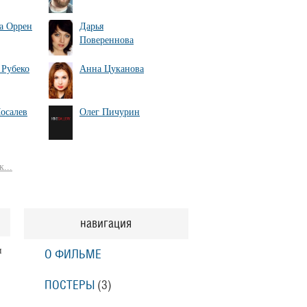
а Оррен
Дарья
Повереннова
 Рубеко
Анна Цуканова
осалев
Олег Пичурин
...
навигация
и
О ФИЛЬМЕ
ПОСТЕРЫ
(3)