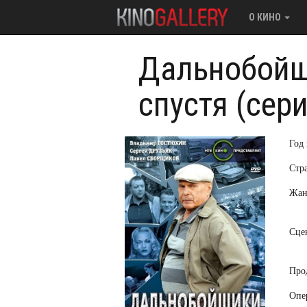
О КИНО
Дальнобойщ
спустя (сер
Год
Стр
Жан
Сце
Про
Опе