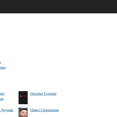
а
ева
мир
Наталья Егорова
ин
 Друзьяк
Павел Сборщиков