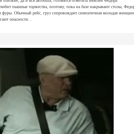
 и близкие, да и вся автобаза, готовятся отметить юбилей Федора
любит пышные торжества, поэтому, пока на базе накрывают столы, Федо
ем фуры. Обычный рейс, груз сопровождает симпатичная молодая женщин
регают опасности…