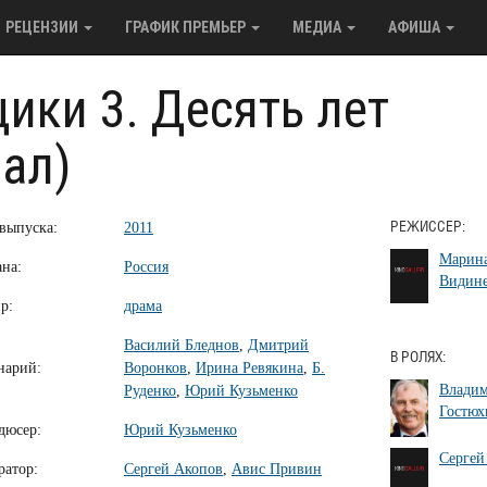
РЕЦЕНЗИИ
ГРАФИК ПРЕМЬЕР
МЕДИА
АФИША
ики 3. Десять лет
иал)
 выпуска:
2011
РЕЖИССЕР:
Марин
ана:
Россия
Видине
р:
драма
Василий Бледнов
,
Дмитрий
В РОЛЯХ:
нарий:
Воронков
,
Ирина Ревякина
,
Б.
Влади
Руденко
,
Юрий Кузьменко
Гостюх
дюсер:
Юрий Кузьменко
Сергей
ратор:
Сергей Акопов
,
Авис Привин