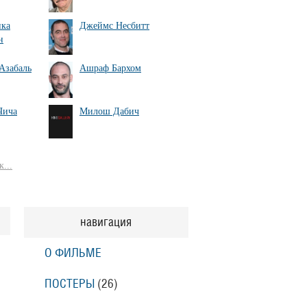
ика
Джеймс Несбитт
н
Азабаль
Ашраф Бархом
Чича
Милош Дабич
...
навигация
О ФИЛЬМЕ
ПОСТЕРЫ
(26)