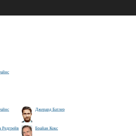
Файнс
Файнс
Джерард Батлер
а Редгрейв
Брайан Кокс