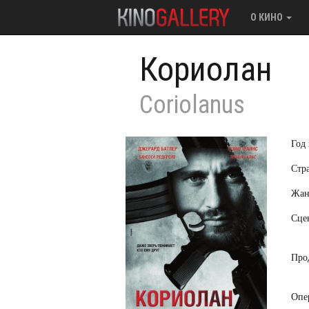
О КИНО
Кориолан
Coriolanus
Год
Стр
Жан
Сце
Про
Опе