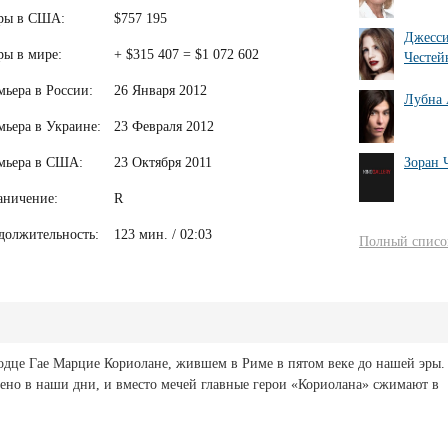
ры в США:
$757 195
Джесс
ры в мире:
+ $315 407 = $1 072 602
Честей
мьера в России:
26 Января 2012
Лубна 
мьера в Украине:
23 Февраля 2012
Зоран 
мьера в США:
23 Октября 2011
аничение:
R
должительность:
123 мин. / 02:03
Полный список
одце Гае Марцие Кориолане, жившем в Риме в пятом веке до нашей эры.
ено в наши дни, и вместо мечей главные герои «Кориолана» сжимают в