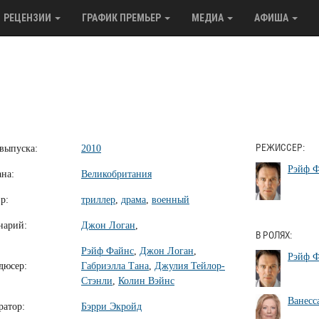
РЕЦЕНЗИИ
ГРАФИК ПРЕМЬЕР
МЕДИА
АФИША
 выпуска:
2010
РЕЖИССЕР:
Рэйф 
ана:
Великобритания
р:
триллер
,
драма
,
военный
нарий:
Джон Логан
,
В РОЛЯХ:
Рэйф Файнс
,
Джон Логан
,
Рэйф 
дюсер:
Габриэлла Тана
,
Джулия Тейлор-
Стэнли
,
Колин Вэйнс
Ванесс
ратор:
Бэрри Экройд