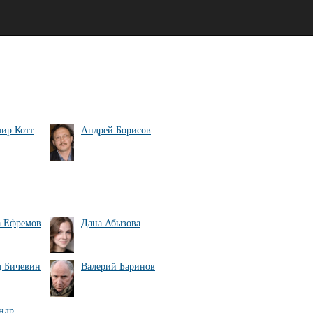
ир Котт
Андрей Борисов
а Ефремов
Дана Абызова
 Бичевин
Валерий Баринов
ндр