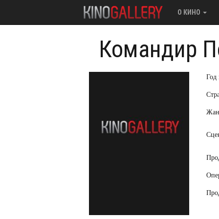
О КИНО
Командир П
Год
Стр
Жан
Сце
Про
Опе
Про