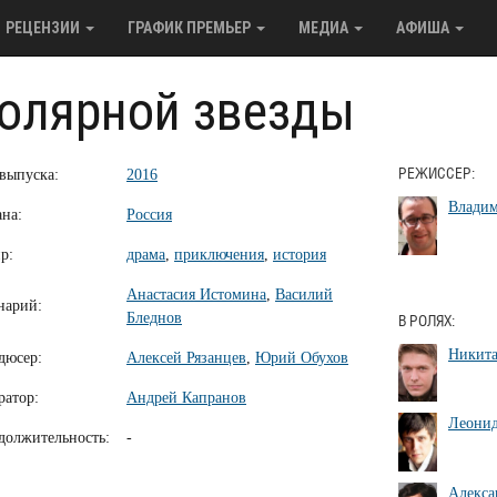
РЕЦЕНЗИИ
ГРАФИК ПРЕМЬЕР
МЕДИА
АФИША
олярной звезды
 выпуска:
2016
РЕЖИССЕР:
Владим
ана:
Россия
р:
драма
,
приключения
,
история
Анастасия Истомина
,
Василий
нарий:
Бледнов
В РОЛЯХ:
Никит
дюсер:
Алексей Рязанцев
,
Юрий Обухов
ратор:
Андрей Капранов
Леонид
должительность:
-
Алекса