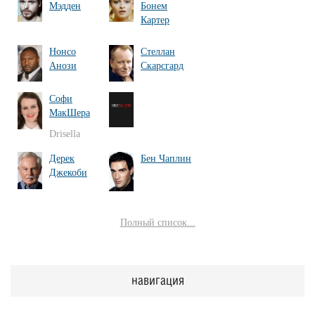
Мэдден
Бонем
Картер
Нонсо
Стеллан
Анози
Скарсгард
Софи
МакШера
Drisella
Дерек
Бен Чаплин
Джекоби
Полный список...
навигация