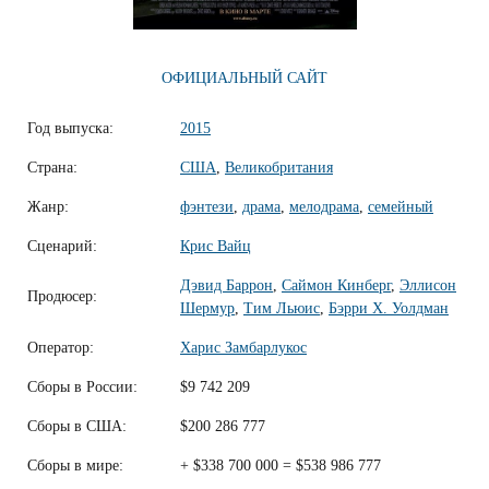
ОФИЦИАЛЬНЫЙ САЙТ
Год выпуска:
2015
Страна:
США
,
Великобритания
Жанр:
фэнтези
,
драма
,
мелодрама
,
семейный
Сценарий:
Крис Вайц
Дэвид Баррон
,
Саймон Кинберг
,
Эллисон
Продюсер:
Шермур
,
Тим Льюис
,
Бэрри Х. Уолдман
Оператор:
Харис Замбарлукос
Сборы в России:
$9 742 209
Сборы в США:
$200 286 777
Сборы в мире:
+ $338 700 000 = $538 986 777