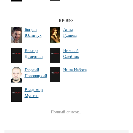
В РОЛЯХ:
Богдан
Анна
Юсипчук
Гуляева
Виктор
Николай
Демерташ
Олейник
Георгий
Нина Набока
Поволоцкий
Владимир
Мунтян
Полный список...