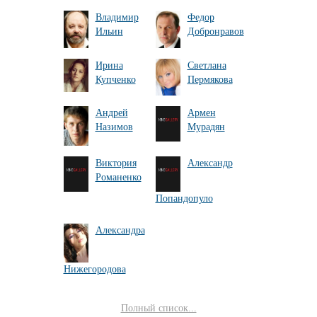
Владимир
Федор
Ильин
Добронравов
Ирина
Светлана
Купченко
Пермякова
Андрей
Армен
Назимов
Мурадян
Виктория
Александр
Романенко
Попандопуло
Александра
Нижегородова
Полный список...