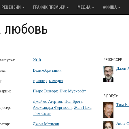
РЕЦЕНЗИИ
ГРАФИК ПРЕМЬЕР
МЕДИА
АФИША
а любовь
 выпуска:
2010
РЕЖИССЕР:
Джон 
ана:
Великобритания
р:
триллер
,
комедия
нарий:
Пьерс Эшворт
,
Ник Муркрофт
В РОЛЯХ:
Джеймс Атертон
,
Пол Бретт
,
Тим К
дюсер:
Александра Фергюсон
,
Жан Паке
,
Тим Смит
Айла 
ратор:
Джон Мэтисон