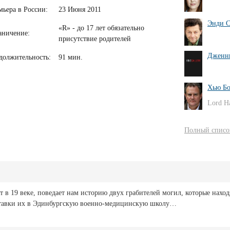
мьера в России:
23 Июня 2011
Энди С
«R» - до 17 лет обязательно
аничение:
присутствие родителей
Дженни
должительность:
91 мин.
Хью Бо
Lord Ha
Полный список
т в 19 веке, поведает нам историю двух грабителей могил, которые наход
ставки их в Эдинбургскую военно-медицинскую школу…