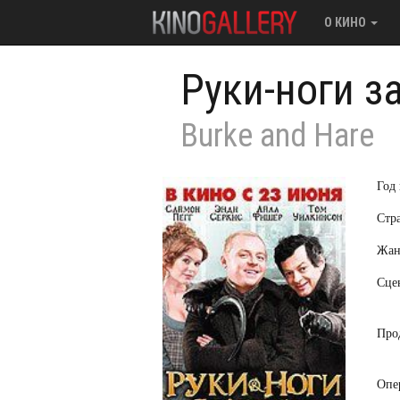
О КИНО
Руки-ноги з
Burke and Hare
Год
Стр
Жан
Сце
Про
Опе