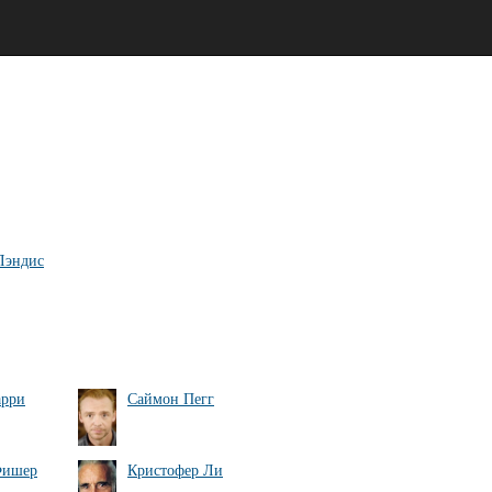
Лэндис
арри
Саймон Пегг
Фишер
Кристофер Ли