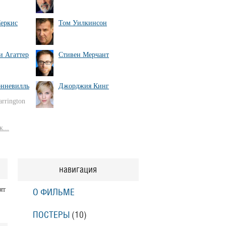
еркис
Том Уилкинсон
 Агаттер
Стивен Мерчант
нневилль
Джорджия Кинг
rrington
...
навигация
ят
О ФИЛЬМЕ
ПОСТЕРЫ
(10)