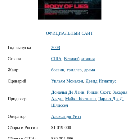
ОФИЦИАЛЬНЫЙ САЙТ
Год выпуска:
2008
Страна:
США
,
Великобритания
Жанр:
боевик
,
триллер
,
драма
Сценарий:
Уильям Монахэн
,
Дэвид Игнатиус
Дональд Де Лайн
,
Ридли Скотт
,
Закария
Продюсер:
Алауи
,
Майкл Костиган
,
Чарльз Дж.Д.
Шлиссел
Оператор:
Александр Уитт
Сборы в России:
$1 019 000
Сборы в США:
$39 394 666