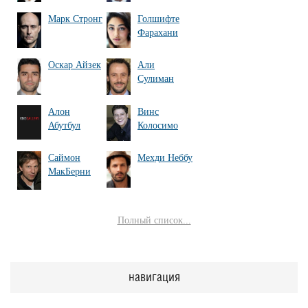
Марк Стронг
Голшифте
Фарахани
Оскар Айзек
Али
Сулиман
Алон
Винс
Абутбул
Колосимо
Саймон
Мехди Неббу
МакБерни
Полный список...
навигация