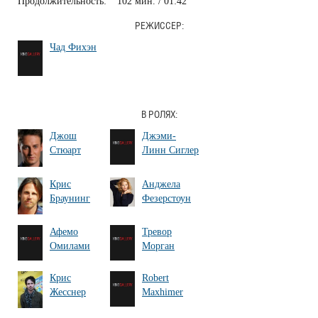
Продолжительность:
102 мин. / 01:42
РЕЖИССЕР:
Чад Фихэн
В РОЛЯХ:
Джош
Джэми-
Стюарт
Линн Сиглер
Крис
Анджела
Браунинг
Фезерстоун
Афемо
Тревор
Омилами
Морган
Крис
Robert
Жесснер
Maxhimer