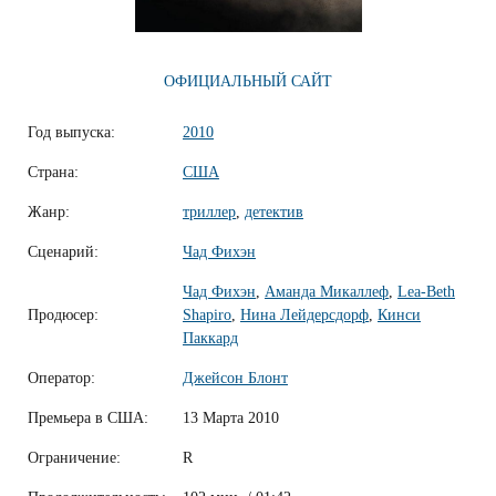
ОФИЦИАЛЬНЫЙ САЙТ
Год выпуска:
2010
Страна:
США
Жанр:
триллер
,
детектив
Сценарий:
Чад Фихэн
Чад Фихэн
,
Аманда Микаллеф
,
Lea-Beth
Продюсер:
Shapiro
,
Нина Лейдерсдорф
,
Кинси
Паккард
Оператор:
Джейсон Блонт
Премьера в США:
13 Марта 2010
Ограничение:
R