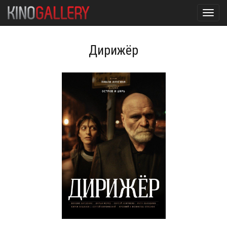
Toggl
navig
Дирижёр