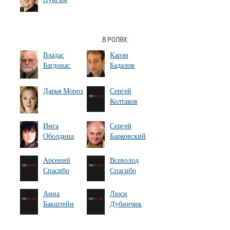
В РОЛЯХ:
Владас
Карэн
Багдонас
Бадалов
Дарья Мороз
Сергей
Колтаков
Инга
Сергей
Оболдина
Барковский
Арсений
Всеволод
Спасибо
Спасибо
Анна
Люси
Бакштейн
Дубинчик