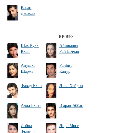
Каран
Джохар
В РОЛЯХ:
Шах Рукх
Айшвария
Кхан
Рай Баччан
Анушка
Ранбир
Шарма
Капур
Фавад Кхан
Лиза Хейдон
Алиа Бхатт
Имран Аббас
Лобна
Лора Мосс
Фьютерс