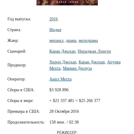
Год выпуска:
2016
Страна:
Индия
Жанр:
мюзикл
,
драма
,
мелодрама
Сценарий:
Каран Джохар
,
Нираджан Лингер
Хироо Джохар
,
Каран Джохар
,
Апурва
Продюсер:
Мехта
,
Марике Десоуза
Оператор:
Анил Мехта
Сборы в США:
$3 928 896
Сборы в мире:
+ $21 337 481 = $25 266 377
Премьера в США:
28 Октября 2016
Продолжительность:
158 мин. / 02:38
РЕЖИССЕР: