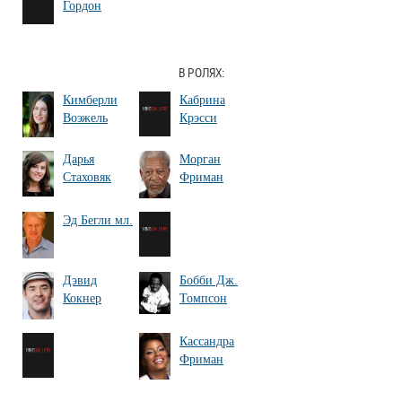
Гордон
В РОЛЯХ:
Кимберли
Кабрина
Воэжель
Крэсси
Дарья
Морган
Стаховяк
Фриман
Эд Бегли мл.
Дэвид
Бобби Дж.
Кокнер
Томпсон
Кассандра
Фриман