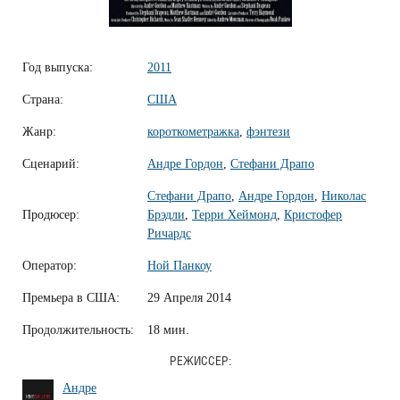
Год выпуска:
2011
Страна:
США
Жанр:
короткометражка
,
фэнтези
Сценарий:
Андре Гордон
,
Стефани Драпо
Стефани Драпо
,
Андре Гордон
,
Николас
Продюсер:
Брэдли
,
Терри Хеймонд
,
Кристофер
Ричардс
Оператор:
Ной Панкоу
Премьера в США:
29 Апреля 2014
Продолжительность:
18 мин.
РЕЖИССЕР:
Андре