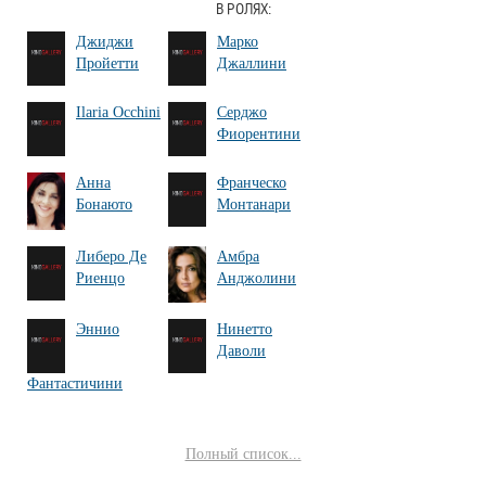
В РОЛЯХ:
Джиджи
Марко
Пройетти
Джаллини
Ilaria Occhini
Серджо
Фиорентини
Анна
Франческо
Бонаюто
Монтанари
Либеро Де
Амбра
Риенцо
Анджолини
Эннио
Нинетто
Даволи
Фантастичини
Полный список...