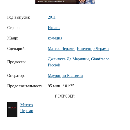
Год выпуска:
2011
Страна:
Италия
Жанр:
комедия
Сценарий:
Маттео Черами
,
Винченцо Черами
Джанлука Де Марчини
,
Gianfranco
Продюсер:
Piccioli
Оператор:
Маурицио Кальвези
Продолжительность:
95 мин. / 01:35
РЕЖИССЕР:
Маттео
Черами