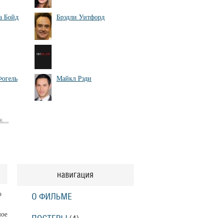
а Бойд
Брэдли Уитфорд
огель
Майкл Рэди
...
навигация
о
О ФИЛЬМЕ
мое