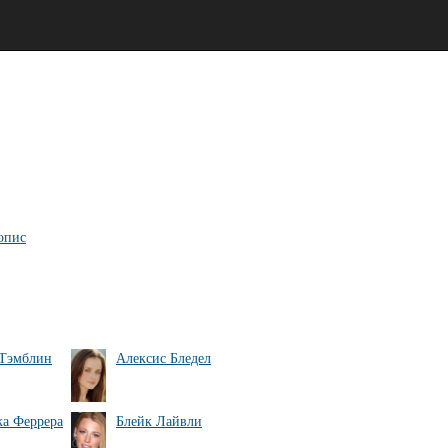
опис
 Тэмблин
Алексис Бледел
а Феррера
Блейк Лайвли