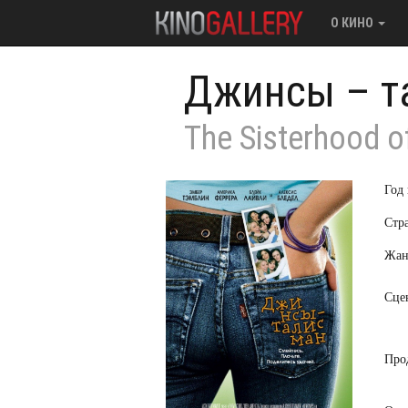
О КИНО
Джинсы – т
The Sisterhood of
Год
Стр
Жан
Сце
Про