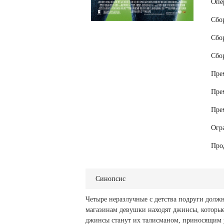
Опе
Сбо
Сбо
Сбо
Пре
Пре
Пре
Огр
Про
Синопсис
Четыре неразлучные с детства подруги должн
магазинам девушки находят джинсы, которые
джинсы станут их талисманом, приносящим у