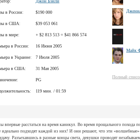
ратор:
Джон Бэйли
Дженн
ры в России:
$190 000
ры в США:
$39 053 061
ры в мире:
+ $2 813 513 = $41 866 574
мьера в России:
16 Июня 2005
Майк Ф
мьера в Украине:
7 Июля 2005
мьера в США:
31 Мая 2005
Полный список
аничение:
PG
должительность:
119 мин. / 01:59
ы впервые расстаться на время каникул. Во время прощального похода п
 идеально подходят каждой из них! И они решают, что эти «волшебные»
дачу. Разъехавшись в разные концы света, девушки проводят незабывае