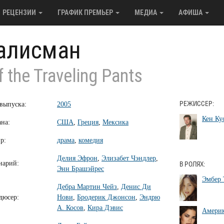
РЕЦЕНЗИИ
ГРАФИК ПРЕМЬЕР
МЕДИА
АФИША
алисман
 the Traveling Pants
 выпуска:
2005
РЕЖИССЕР:
Кен Ку
ана:
США
,
Греция
,
Мексика
р:
драма
,
комедия
Делия Эфрон
,
Элизабет Чэндлер
,
нарий:
В РОЛЯХ:
Энн Брашэйрес
Эмбер
Дебра Мартин Чейз
,
Денис Ди
дюсер:
Нови
,
Бродерик Джонсон
,
Эндрю
А. Косов
,
Кира Дэвис
Америк