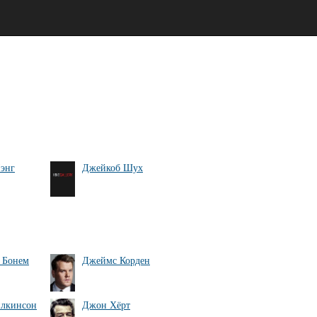
энг
Джейкоб Шух
 Бонем
Джеймс Корден
илкинсон
Джон Хёрт