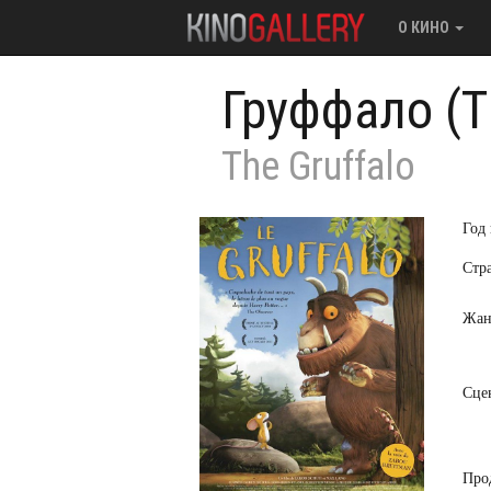
О КИНО
Груффало (Т
The Gruffalo
Год
Стр
Жан
Сце
Про