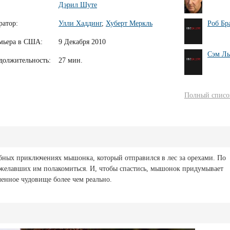
Дэрил Шуте
ратор:
Улли Хаддинг
,
Хуберт Меркль
Роб Бр
мьера в США:
9 Декабря 2010
Сэм Л
должительность:
27 мин.
Полный список
ебных приключениях мышонка, который отправился в лес за орехами. По
желавших им полакомиться. И, чтобы спастись, мышонок придумывает
енное чудовище более чем реально.