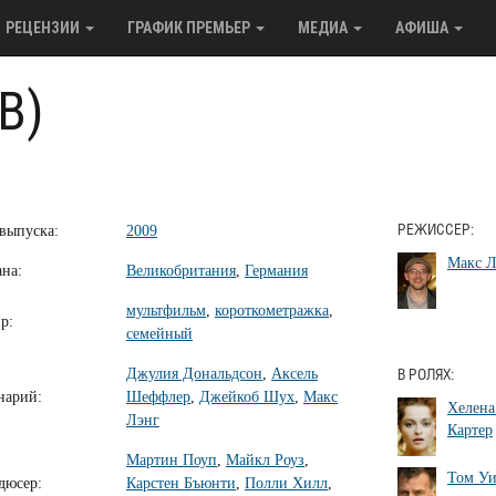
РЕЦЕНЗИИ
ГРАФИК ПРЕМЬЕР
МЕДИА
АФИША
В)
 выпуска:
2009
РЕЖИССЕР:
Макс Л
ана:
Великобритания
,
Германия
мультфильм
,
короткометражка
,
р:
семейный
Джулия Дональдсон
,
Аксель
В РОЛЯХ:
нарий:
Шеффлер
,
Джейкоб Шух
,
Макс
Хелена
Лэнг
Картер
Мартин Поуп
,
Майкл Роуз
,
Том У
дюсер:
Карстен Бъюнти
,
Полли Хилл
,