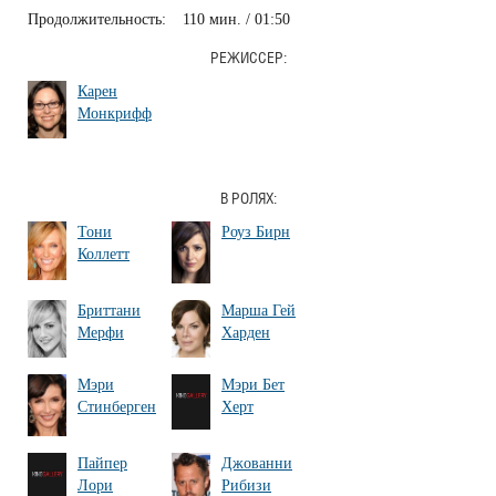
Продолжительность:
110 мин. / 01:50
РЕЖИССЕР:
Карен
Монкрифф
В РОЛЯХ:
Тони
Роуз Бирн
Коллетт
Бриттани
Марша Гей
Мерфи
Харден
Мэри
Мэри Бет
Стинберген
Херт
Пайпер
Джованни
Лори
Рибизи