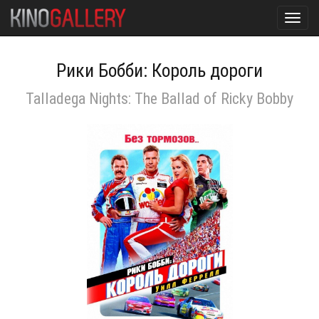
Toggl
navig
Рики Бобби: Король дороги
Talladega Nights: The Ballad of Ricky Bobby