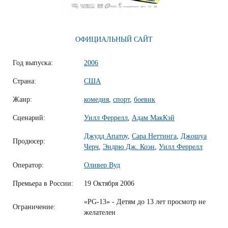
ОФИЦИАЛЬНЫЙ САЙТ
Год выпуска:
2006
Страна:
США
Жанр:
комедия
,
спорт
,
боевик
Сценарий:
Уилл Феррелл
,
Адам МакКэй
Джудд Апатоу
,
Сара Неттинга
,
Джошуа
Продюсер:
Черч
,
Эндрю Дж. Коэн
,
Уилл Феррелл
Оператор:
Оливер Вуд
Премьера в России:
19 Октября 2006
«PG-13» - Детям до 13 лет просмотр не
Ограничение:
желателен