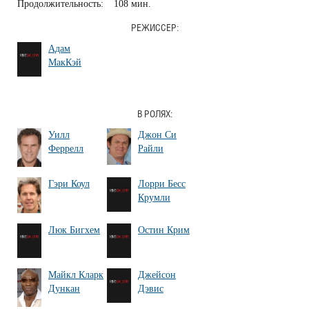
Продолжительность:
108 мин.
РЕЖИССЕР:
Адам
МакКэй
В РОЛЯХ:
Уилл
Джон Си
Феррелл
Райли
Гэри Коул
Лорри Бесс
Крумли
Люк Бигхем
Остин Крим
Майкл Кларк
Джейсон
Дункан
Дэвис