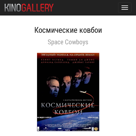
Toggl
navig
Космические ковбои
Space Cowboys