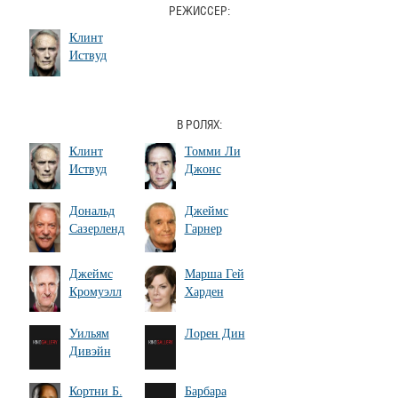
РЕЖИССЕР:
Клинт
Иствуд
В РОЛЯХ:
Клинт
Томми Ли
Иствуд
Джонс
Дональд
Джеймс
Сазерленд
Гарнер
Джеймс
Марша Гей
Кромуэлл
Харден
Уильям
Лорен Дин
Дивэйн
Кортни Б.
Барбара