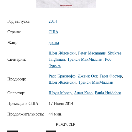
Год выпуска:
2014
Страна:
США
Жанр:
драма
Шон Яблонски
,
Peter Macmanus
,
Shukree
Сценарий:
Tilghman
,
Трэйси МакМиллан
,
Роб
Фреско
Расс Краснофф
,
Джэйк Ост
,
Гари Фостер
,
Продюсер:
Шон Яблонски
,
Трэйси МакМиллан
Оператор:
Шоун Морер
,
Алан Казо
,
Paula Huidobro
Премьера в США:
17 Июля 2014
Продолжительность:
44 мин.
РЕЖИССЕР: