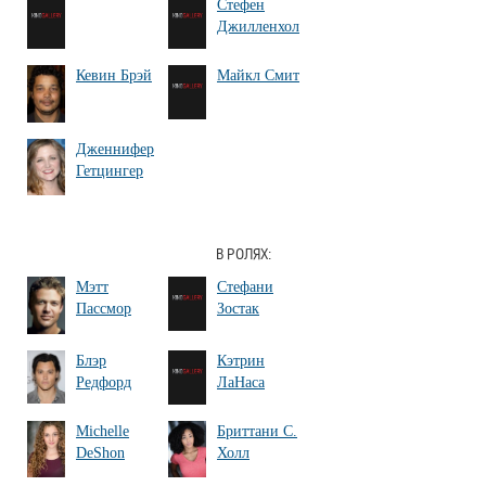
Стефен
Джилленхол
Кевин Брэй
Майкл Смит
Дженнифер
Гетцингер
В РОЛЯХ:
Мэтт
Стефани
Пассмор
Зостак
Блэр
Кэтрин
Редфорд
ЛаНаса
Michelle
Бриттани С.
DeShon
Холл