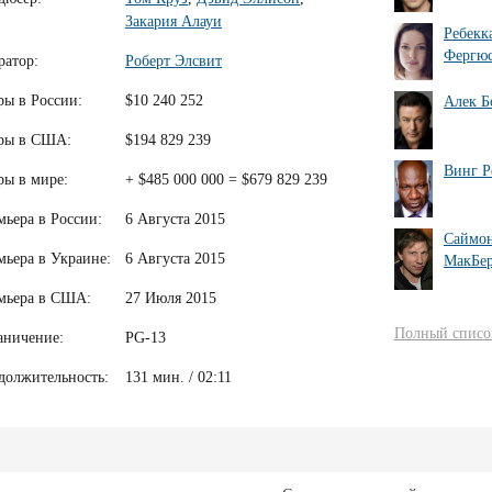
Закария Алауи
Ребекк
Фергю
ратор:
Роберт Элсвит
ры в России:
$10 240 252
Алек Б
ры в США:
$194 829 239
Винг Р
ры в мире:
+ $485 000 000 = $679 829 239
мьера в России:
6 Августа 2015
Саймо
мьера в Украине:
6 Августа 2015
МакБе
мьера в США:
27 Июля 2015
Полный список
аничение:
PG-13
должительность:
131 мин. / 02:11