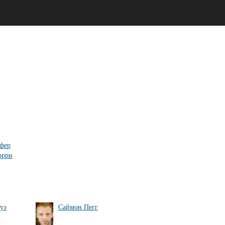
фер
орри
уз
Саймон Пегг