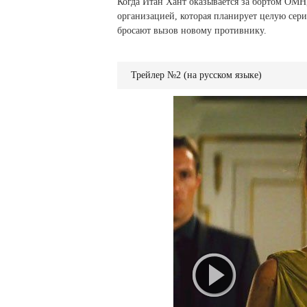
Когда Итан Хант оказывается за бортом ОМН,
организацией, которая планирует целую сер
бросают вызов новому противнику.
Трейлер №2 (на русском языке)