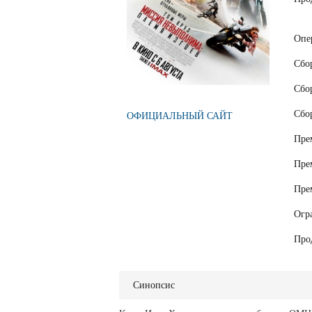
Опе
Сбо
Сбо
Сбо
ОФИЦИАЛЬНЫЙ САЙТ
Пре
Пре
Пре
Огр
Про
Синопсис