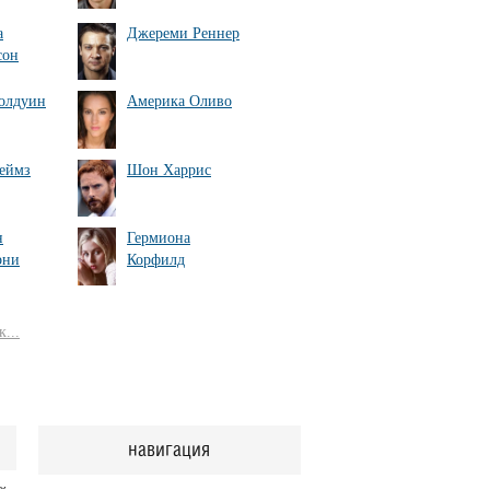
а
Джереми Реннер
сон
олдуин
Америка Оливо
еймз
Шон Харрис
н
Гермиона
рни
Корфилд
...
навигация