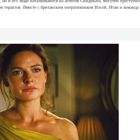
 он и его люди наталкиваются на агентов Синдиката, могучей преступно
ию терактов. Вместе с британским оперативником Илсой, Итан и команда