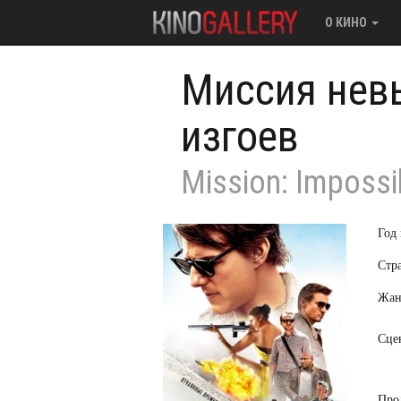
О КИНО
Миссия нев
изгоев
Mission: Impossi
Год
Стр
Жан
Сце
Про