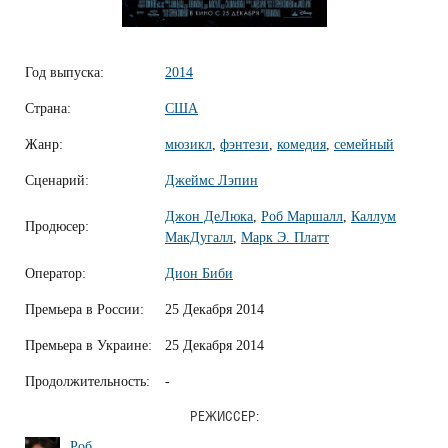
Год выпуска:
2014
Страна:
США
Жанр:
мюзикл
,
фэнтези
,
комедия
,
семейный
Сценарий:
Джеймс Лэпин
Джон ДеЛюка
,
Роб Маршалл
,
Каллум
Продюсер:
МакДугалл
,
Марк Э. Платт
Оператор:
Дион Биби
Премьера в России:
25 Декабря 2014
Премьера в Украине:
25 Декабря 2014
Продолжительность:
-
РЕЖИССЕР:
Роб