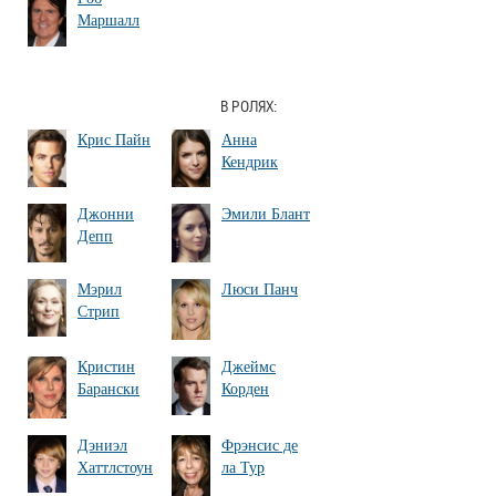
Маршалл
В РОЛЯХ:
Крис Пайн
Анна
Кендрик
Джонни
Эмили Блант
Депп
Мэрил
Люси Панч
Стрип
Кристин
Джеймс
Барански
Корден
Дэниэл
Фрэнсис де
Хаттлстоун
ла Тур