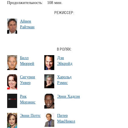
Продолжительность:
108 мин.
РЕЖИССЕР:
Айвен
Райтман
В РОЛЯХ:
Билл
Дэн
Мюррей
Эйкройд
Сигурни
Харольд
Уивер
Рэмис
Рик
Эрни Хадсон
Морэнис
Энни Поттс
Питер
МакНикол