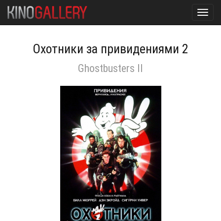
Toggl
navig
Охотники за привидениями 2
Ghostbusters II