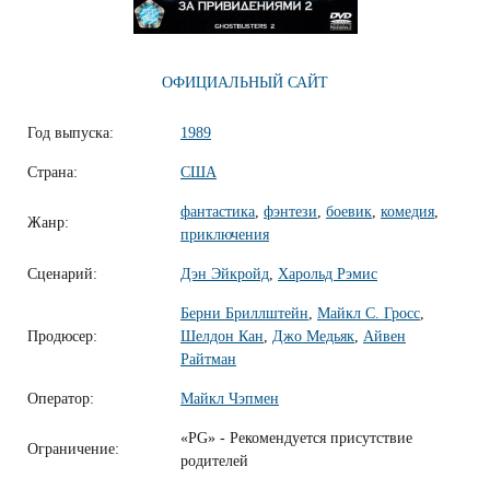
ОФИЦИАЛЬНЫЙ САЙТ
Год выпуска:
1989
Страна:
США
фантастика
,
фэнтези
,
боевик
,
комедия
,
Жанр:
приключения
Сценарий:
Дэн Эйкройд
,
Харольд Рэмис
Берни Бриллштейн
,
Майкл С. Гросс
,
Продюсер:
Шелдон Кан
,
Джо Медьяк
,
Айвен
Райтман
Оператор:
Майкл Чэпмен
«PG» - Рекомендуется присутствие
Ограничение:
родителей