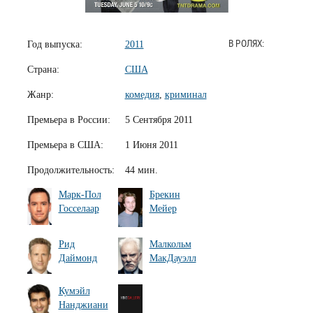
Год выпуска:
2011
В РОЛЯХ:
Страна:
США
Жанр:
комедия
,
криминал
Премьера в России:
5 Сентября 2011
Премьера в США:
1 Июня 2011
Продолжительность:
44 мин.
Марк-Пол
Брекин
Госселаар
Мейер
Рид
Малкольм
Даймонд
МакДауэлл
Кумэйл
Нанджиани