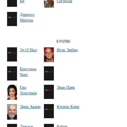
Би
Сегонзак
Дарнелл
Мартин
В РОЛЯХ:
Эд О’Нил
Итэн Эмбри
Кристина
Чанг
Ева
Эван Парк
Лонгория
Эрик Авари
Кэтрин Кэми
Линдси
Робин