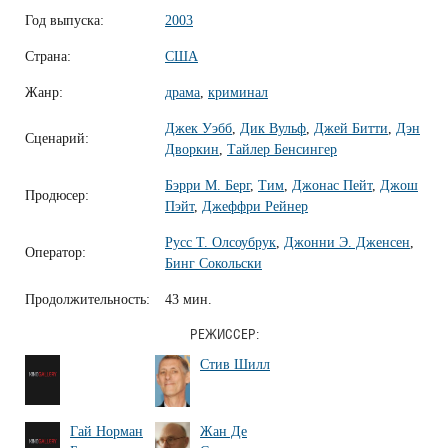
Год выпуска:
2003
Страна:
США
Жанр:
драма
,
криминал
Джек Уэбб
,
Дик Вульф
,
Джей Битти
,
Дэн
Сценарий:
Дворкин
,
Тайлер Бенсингер
Бэрри М. Берг
,
Тим
,
Джонас Пейт
,
Джош
Продюсер:
Пэйт
,
Джеффри Рейнер
Русс Т. Олсоубрук
,
Джонни Э. Дженсен
,
Оператор:
Бинг Сокольски
Продолжительность:
43 мин.
РЕЖИССЕР:
Стив Шилл
Гай Норман
Жан Де