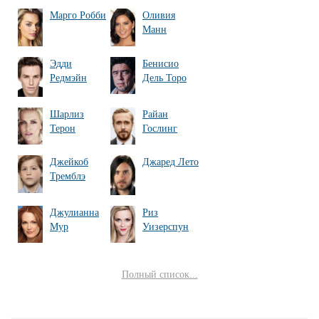
Марго Робби
Оливия
Манн
Эдди
Бенисио
Редмэйн
Дель Торо
Шарлиз
Райан
Терон
Гослинг
Джейкоб
Джаред Лето
Тремблэ
Джулианна
Риз
Мур
Уизерспун
Полный список...