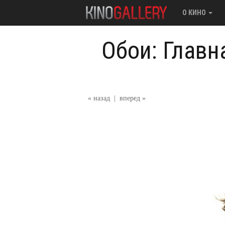
О КИНО
Обои: Главн
« назад
|
вперед »