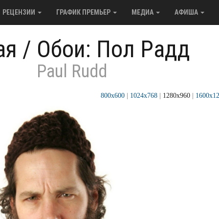
РЕЦЕНЗИИ
ГРАФИК ПРЕМЬЕР
МЕДИА
АФИША
ая
/
Обои: Пол Радд
Paul Rudd
800x600
|
1024x768
|
1280x960
|
1600x1