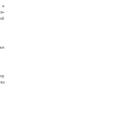
ь к
я»
ой
ают
жер
тва