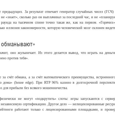
 предыдущих. За результат отвечает генератор случайных чисел (ГСЧ
не «знает», сколько раз он выплачивал за последний час, и не «планиру
о раунда на тысячном спине точно такая же, как на первом. «Горячих
ько иллюзия закономерности, которую человеческий мозг склонен видет
о обманывают»
ачит, оно жульничает. Из этого делается вывод, что играть на деньг
ено против тебя».
 за счёт обмана, а за счёт математического преимущества, встроенног
о дома» (house edge). При RTP 96% казино в долгосрочной перспект
но для прибыли без всякого мошенничества.
изически не могут «подкрутить» слоты: игры запускаются с серве
ят независимую сертификацию. Другое дело — нелицензированные ресур
ейтинги работают только с лицензированными площадками, и прове