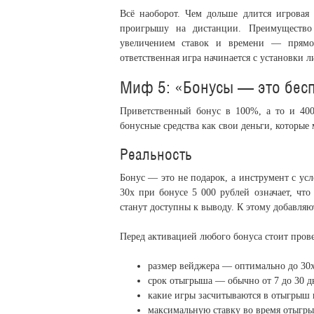
Всё наоборот. Чем дольше длится игровая
проигрышу на дистанции. Преимущество 
увеличением ставок и времени — прямой
ответственная игра начинается с установки ли
Миф 5: «Бонусы — это бес
Приветственный бонус в 100%, а то и 40
бонусные средства как свои деньги, которые
Реальность
Бонус — это не подарок, а инструмент с у
30x при бонусе 5 000 рублей означает, что
станут доступны к выводу. К этому добавляю
Перед активацией любого бонуса стоит прове
размер вейджера — оптимально до 30x
срок отыгрыша — обычно от 7 до 30 д
какие игры засчитываются в отыгрыш 
максимальную ставку во время отыгр