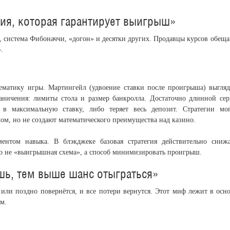
гия, которая гарантирует выигрыш»
, система Фибоначчи, «догон» и десятки других. Продавцы курсов обещ
.
тематику игры. Мартингейл (удвоение ставки после проигрыша) выгля
раничения: лимиты стола и размер банкролла. Достаточно длинной се
 максимальную ставку, либо теряет весь депозит. Стратегии мог
ом, но не создают математического преимущества над казино.
нтом навыка. В блэкджеке базовая стратегия действительно снижа
о не «выигрышная схема», а способ минимизировать проигрыш.
ь, тем выше шанс отыграться»
о или поздно повернётся, и все потери вернутся. Этот миф лежит в осн
м.