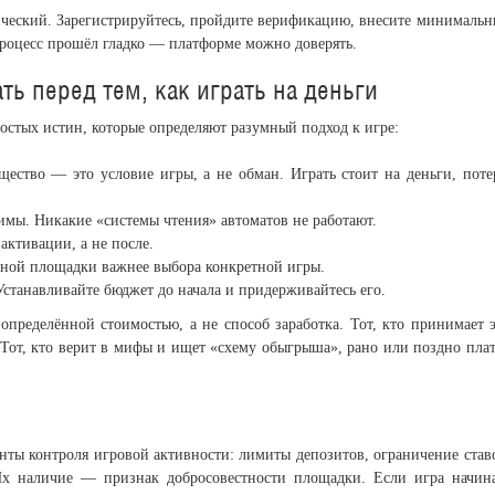
еский. Зарегистрируйтесь, пройдите верификацию, внесите минималь
процесс прошёл гладко — платформе можно доверять.
ть перед тем, как играть на деньги
ростых истин, которые определяют разумный подход к игре:
щество — это условие игры, а не обман. Играть стоит на деньги, пот
имы. Никакие «системы чтения» автоматов не работают.
активации, а не после.
ной площадки важнее выбора конкретной игры.
танавливайте бюджет до начала и придерживайтесь его.
пределённой стоимостью, а не способ заработка. Тот, кто принимает 
. Тот, кто верит в мифы и ищет «схему обыгрыша», рано или поздно пла
ты контроля игровой активности: лимиты депозитов, ограничение став
х наличие — признак добросовестности площадки. Если игра начин