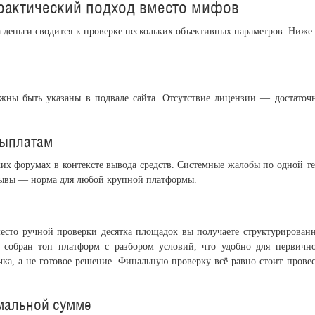
рактический подход вместо мифов
 деньги сводится к проверке нескольких объективных параметров. Ниж
жны быть указаны в подвале сайта. Отсутствие лицензии — достаточ
выплатам
их форумах в контексте вывода средств. Системные жалобы по одной т
зывы — норма для любой крупной платформы.
место ручной проверки десятка площадок вы получаете структурирован
ер, собран топ платформ с разбором условий, что удобно для первичн
чка, а не готовое решение. Финальную проверку всё равно стоит прове
имальной сумме