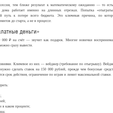
 сессия, тем ближе результат к математическому ожиданию — то ест
дома работает именно на длинных отрезках. Попытка «отыгратьс
 путь к потере всего бюджета. Это ключевая причина, по котор
митов до старта, а не в процессе.
платные деньги»
0 000 ₽ на счёт — звучит как подарок. Многие новички восприним
 можно сразу вывести.
словиями. Ключевое из них — вейджер (требование по отыгрышу). Вейд
 нужно сделать ставок на 150 000 рублей, прежде чем бонусные средс
тся срок действия, ограничение по играм и лимит максимальной ставки.
рить:
;
ней;
и в каком проценте;
ыша;