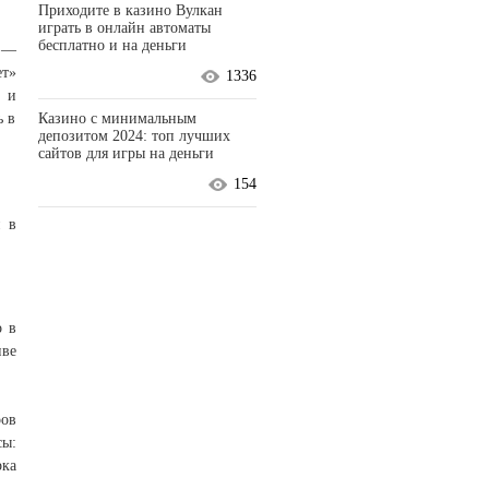
Приходите в казино Вулкан
играть в онлайн автоматы
бесплатно и на деньги
) —
ет»
1336
» и
ь в
Казино с минимальным
депозитом 2024: топ лучших
сайтов для игры на деньги
154
и в
о в
иве
ров
сы:
рка