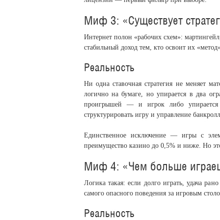
Миф 3: «Существует страте
Интернет полон «рабочих схем»: мартингейл
стабильный доход тем, кто освоит их «метод»
Реальность
Ни одна ставочная стратегия не меняет ма
логично на бумаге, но упирается в два ог
проигрышей — и игрок либо упирается в
структурировать игру и управление банкролл
Единственное исключение — игры с элеме
преимущество казино до 0,5% и ниже. Но эт
Миф 4: «Чем больше играеш
Логика такая: если долго играть, удача ран
самого опасного поведения за игровым столо
Реальность