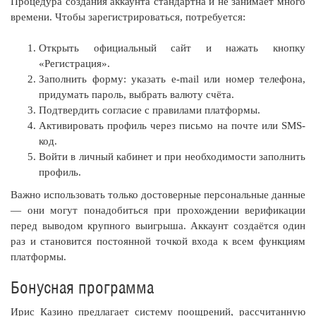
Процедура создания аккаунта стандартна и не занимает много
времени. Чтобы зарегистрироваться, потребуется:
Открыть официальный сайт и нажать кнопку
«Регистрация».
Заполнить форму: указать e-mail или номер телефона,
придумать пароль, выбрать валюту счёта.
Подтвердить согласие с правилами платформы.
Активировать профиль через письмо на почте или SMS-
код.
Войти в личный кабинет и при необходимости заполнить
профиль.
Важно использовать только достоверные персональные данные
— они могут понадобиться при прохождении верификации
перед выводом крупного выигрыша. Аккаунт создаётся один
раз и становится постоянной точкой входа к всем функциям
платформы.
Бонусная программа
Ирис Казино предлагает систему поощрений, рассчитанную