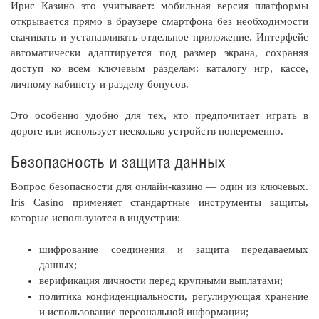
Ирис Казино это учитывает: мобильная версия платформы
открывается прямо в браузере смартфона без необходимости
скачивать и устанавливать отдельное приложение. Интерфейс
автоматически адаптируется под размер экрана, сохраняя
доступ ко всем ключевым разделам: каталогу игр, кассе,
личному кабинету и разделу бонусов.
Это особенно удобно для тех, кто предпочитает играть в
дороге или использует несколько устройств попеременно.
Безопасность и защита данных
Вопрос безопасности для онлайн-казино — один из ключевых.
Iris Casino применяет стандартные инструменты защиты,
которые используются в индустрии:
шифрование соединения и защита передаваемых
данных;
верификация личности перед крупными выплатами;
политика конфиденциальности, регулирующая хранение
и использование персональной информации;