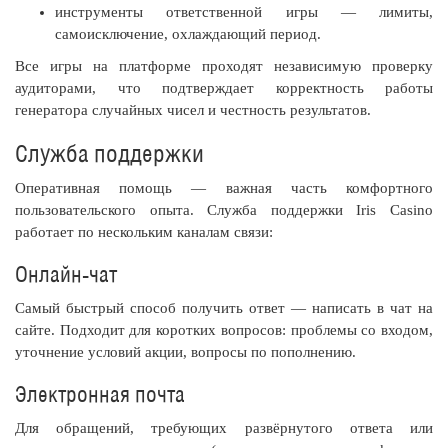
инструменты ответственной игры — лимиты,
самоисключение, охлаждающий период.
Все игры на платформе проходят независимую проверку
аудиторами, что подтверждает корректность работы
генератора случайных чисел и честность результатов.
Служба поддержки
Оперативная помощь — важная часть комфортного
пользовательского опыта. Служба поддержки Iris Casino
работает по нескольким каналам связи:
Онлайн-чат
Самый быстрый способ получить ответ — написать в чат на
сайте. Подходит для коротких вопросов: проблемы со входом,
уточнение условий акции, вопросы по пополнению.
Электронная почта
Для обращений, требующих развёрнутого ответа или