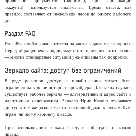
приложения документов (например, при верификации
аккаунта), используется email-связь. Время ответа, как
правило, составляет от нескольких часов до одного рабочего
дня.
Раздел FAQ
На сайте опубликованы ответы на часто задаваемые вопросы.
Перед обращением в поддержку стоит проверить этот раздел
— многие стандартные ситуации уже описаны там подробно.
Зеркало сайта: доступ без ограничений
В ряде регионов доступ к онлайн-казино может быть
ограничен на уровне интернет-провайдера. Для таких случаев
существует рабочее зеркало — альтернативный адрес сайта с
идентичным содержимым. Зеркало Ирис Казино открывает
доступ к тем же разделам, что и основной домен: слотам, live-
играм, личному кабинету и кассе.
При использовании зеркала следует соблюдать несколько
правил: