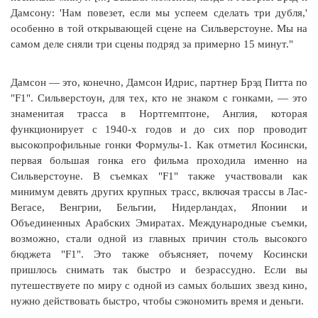
Дамсону: 'Нам повезет, если мы успеем сделать три дубля,'
особенно в той открывающей сцене на Сильверстоуне. Мы на
самом деле сняли три сцены подряд за примерно 15 минут."
Дамсон — это, конечно, Дамсон Идрис, партнер Брэд Питта по
"F1". Сильверстоун, для тех, кто не знаком с гонками, — это
знаменитая трасса в Нортгемптоне, Англия, которая
функционирует с 1940-х годов и до сих пор проводит
высокопрофильные гонки Формулы-1. Как отметил Косински,
первая большая гонка его фильма проходила именно на
Сильверстоуне. В съемках "F1" также участвовали как
минимум девять других крупных трасс, включая трассы в Лас-
Вегасе, Венгрии, Бельгии, Нидерландах, Японии и
Объединенных Арабских Эмиратах. Международные съемки,
возможно, стали одной из главных причин столь высокого
бюджета "F1". Это также объясняет, почему Косински
пришлось снимать так быстро и безрассудно. Если вы
путешествуете по миру с одной из самых больших звезд кино,
нужно действовать быстро, чтобы сэкономить время и деньги.