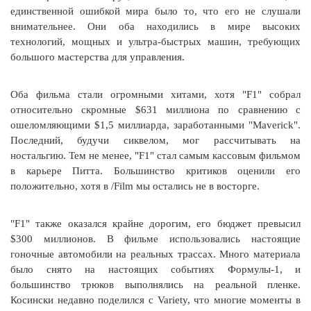
единственной ошибкой мира было то, что его не слушали
внимательнее. Они оба находились в мире высоких
технологий, мощных и ультра-быстрых машин, требующих
большого мастерства для управления.
Оба фильма стали огромными хитами, хотя "F1" собрал
относительно скромные $631 миллиона по сравнению с
ошеломляющими $1,5 миллиарда, заработанными "Maverick".
Последний, будучи сиквелом, мог рассчитывать на
ностальгию. Тем не менее, "F1" стал самым кассовым фильмом
в карьере Питта. Большинство критиков оценили его
положительно, хотя в /Film мы остались не в восторге.
"F1" также оказался крайне дорогим, его бюджет превысил
$300 миллионов. В фильме использовались настоящие
гоночные автомобили на реальных трассах. Много материала
было снято на настоящих событиях Формулы-1, и
большинство трюков выполнялись на реальной пленке.
Косински недавно поделился с Variety, что многие моменты в