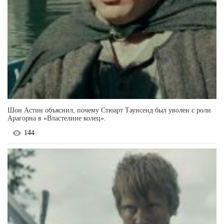
Шон Астин объяснил, почему Стюарт Таунсенд был уволен с роли
Арагорна в «Властелине колец».
144