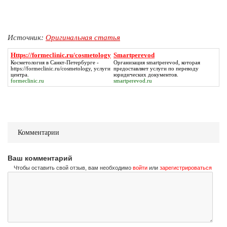
Источник:
Оригинальная статья
Https://formeclinic.ru/cosmetology
Smartperevod
Косметология в Санкт-Петербурге -
Организация
smartperevod
, которая
https://formeclinic.ru/cosmetology
, услуги
предоставляет услуги по переводу
центра.
юридических документов.
formeclinic.ru
smartperevod.ru
Комментарии
Ваш комментарий
Чтобы оставить свой отзыв, вам необходимо
войти
или
зарегистрироваться