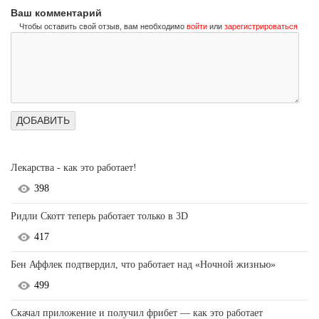
Ваш комментарий
Чтобы оставить свой отзыв, вам необходимо
войти
или
зарегистрироваться
Лекарства - как это работает!
398
Ридли Скотт теперь работает только в 3D
417
Бен Аффлек подтвердил, что работает над «Ночной жизнью»
499
Скачал приложение и получил фрибет — как это работает