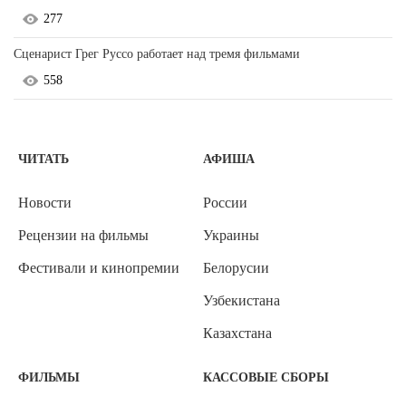
277
Сценарист Грег Руссо работает над тремя фильмами
558
ЧИТАТЬ
АФИША
Новости
России
Рецензии на фильмы
Украины
Фестивали и кинопремии
Белорусии
Узбекистана
Казахстана
ФИЛЬМЫ
КАССОВЫЕ СБОРЫ