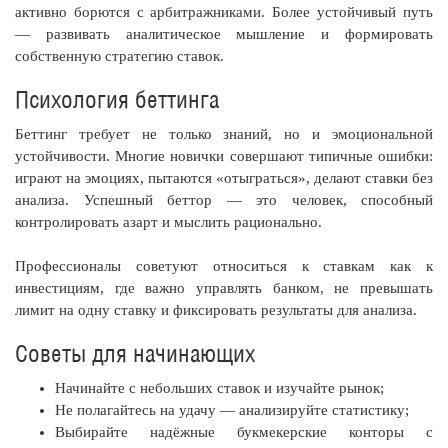
активно борются с арбитражниками. Более устойчивый путь
— развивать аналитическое мышление и формировать
собственную стратегию ставок.
Психология беттинга
Беттинг требует не только знаний, но и эмоциональной
устойчивости. Многие новички совершают типичные ошибки:
играют на эмоциях, пытаются «отыграться», делают ставки без
анализа. Успешный беттор — это человек, способный
контролировать азарт и мыслить рационально.
Профессионалы советуют относиться к ставкам как к
инвестициям, где важно управлять банком, не превышать
лимит на одну ставку и фиксировать результаты для анализа.
Советы для начинающих
Начинайте с небольших ставок и изучайте рынок;
Не полагайтесь на удачу — анализируйте статистику;
Выбирайте надёжные букмекерские конторы с