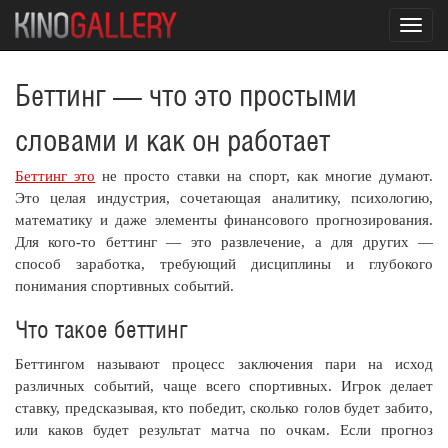
Toggl
navig
Беттинг — что это простыми
словами и как он работает
Беттинг это
не просто ставки на спорт, как многие думают.
Это целая индустрия, сочетающая аналитику, психологию,
математику и даже элементы финансового прогнозирования.
Для кого-то беттинг — это развлечение, а для других —
способ заработка, требующий дисциплины и глубокого
понимания спортивных событий.
Что такое беттинг
Беттингом называют процесс заключения пари на исход
различных событий, чаще всего спортивных. Игрок делает
ставку, предсказывая, кто победит, сколько голов будет забито,
или каков будет результат матча по очкам. Если прогноз