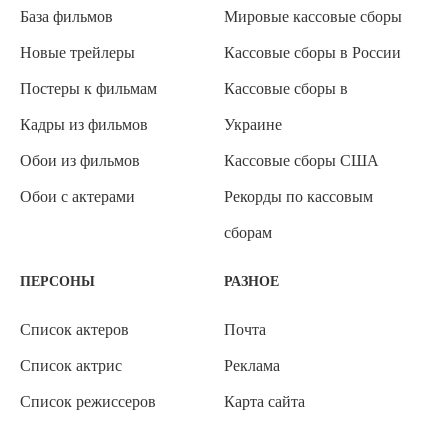
База фильмов
Мировые кассовые сборы
Новые трейлеры
Кассовые сборы в России
Постеры к фильмам
Кассовые сборы в
Кадры из фильмов
Украине
Обои из фильмов
Кассовые сборы США
Обои с актерами
Рекорды по кассовым
сборам
ПЕРСОНЫ
РАЗНОЕ
Список актеров
Почта
Список актрис
Реклама
Список режиссеров
Карта сайта