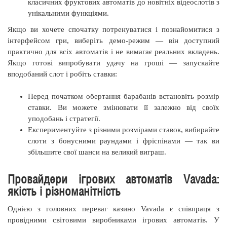
класичних фруктових автоматів до новітніх відеослотів з
унікальними функціями.
Якщо ви хочете спочатку потренуватися і познайомитися з
інтерфейсом гри, виберіть демо-режим — він доступний
практично для всіх автоматів і не вимагає реальних вкладень.
Якщо готові випробувати удачу на гроші — запускайте
вподобаний слот і робіть ставки:
Перед початком обертання барабанів встановіть розмір
ставки. Ви можете змінювати її залежно від своїх
уподобань і стратегії.
Експериментуйте з різними розмірами ставок, вибирайте
слоти з бонусними раундами і фріспінами — так ви
збільшите свої шанси на великий виграш.
Провайдери ігрових автоматів Vavada:
якість і різноманітність
Однією з головних переваг казино Vavada є співпраця з
провідними світовими виробниками ігрових автоматів. У