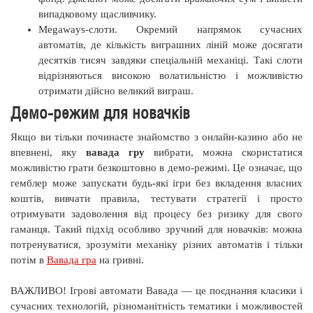
випадковому щасливчику.
Megaways-слоти. Окремий напрямок сучасних
автоматів, де кількість виграшних ліній може досягати
десятків тисяч завдяки спеціальній механіці. Такі слоти
відрізняються високою волатильністю і можливістю
отримати дійсно великий виграш.
Демо-режим для новачків
Якщо ви тільки починаєте знайомство з онлайн-казино або не
впевнені, яку
вавада гру
вибрати, можна скористатися
можливістю грати безкоштовно в демо-режимі. Це означає, що
гемблер може запускати будь-які ігри без вкладення власних
коштів, вивчати правила, тестувати стратегії і просто
отримувати задоволення від процесу без ризику для свого
гаманця. Такий підхід особливо зручний для новачків: можна
потренуватися, зрозуміти механіку різних автоматів і тільки
потім в
Вавада гра
на гривні.
ВАЖЛИВО! Ігрові автомати Вавада — це поєднання класики і
сучасних технологій, різноманітність тематики і можливостей