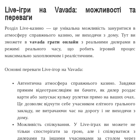
Live-ігри на Vavada: можливості та
переваги
Розділ Live-казино — це унікальна можливість зануритися в
атмосферу справжнього казино, не виходячи з дому. Тут ви
зможете в
vavada грати онлайн
з реальними дилерами в
режимі реального часу, що робить ігровий процес
максимально захоплюючим і реалістичним.
Основні переваги Live-ігор на Vavada:
Автентична атмосфера справжнього казино. Завдяки
прямим відеотрансляціям ви бачите, як дилер роздає
карти або запускає кульку рулетки прямо на ваших очах.
Це дозволяє відчути себе учасником елітного грального
закладу, не витрачаючи час на дорогу і не виходячи з
дому.
Можливість спілкування. У Live-іграх ви можете не
тільки спостерігати за грою, але і спілкуватися з
дилерами та іншими учасниками за столом через