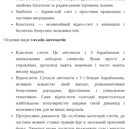
знайома багатьом за радянськими ігровими залами.
Starburst — барвистий слот з простими правилами і
частими виграшами.
Reactoonz — незвичайний відео-слот з анімацією і
безліччю бонусних можливостей.
Основні види
vavada автоматів
:
Класичні слоти. Це автомати з 3 барабанами і
мінімальним набором символів. Вони прості в
управлінні, зрозумілі навіть новачкам і часто мають
високу віддачу.
Відеослоти. Сучасні автомати з 5 і більше барабанами,
великою кількістю ліній виплат, різноманітними
бонусними раундами, фріспінами і унікальною
тематикою. Саме відеослоти сьогодні користуються
найбільшою популярністю завдяки своїй динаміці і
можливостям для великих виграшів.
Прогресивні джекпоти. Це особлива категорія слотів, де
частина кожної ставки гравців йде в загальний призовий
фонд. Джекпот може досягати вражаючих сум і випасти