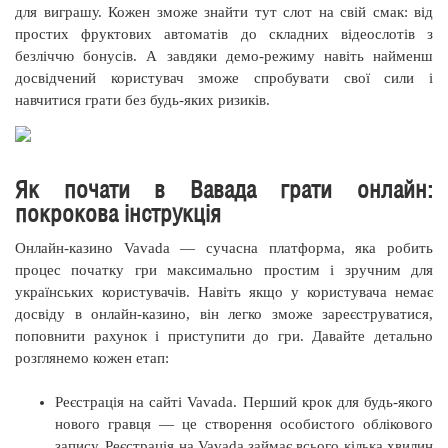
для виграшу. Кожен зможе знайти тут слот на свій смак: від
простих фруктових автоматів до складних відеослотів з
безліччю бонусів. А завдяки демо-режиму навіть найменш
досвідчений користувач зможе спробувати свої сили і
навчитися грати без будь-яких ризиків.
Як почати в Вавада грати онлайн:
покрокова інструкція
Онлайн-казино Vavada — сучасна платформа, яка робить
процес початку гри максимально простим і зручним для
українських користувачів. Навіть якщо у користувача немає
досвіду в онлайн-казино, він легко зможе зареєструватися,
поповнити рахунок і приступити до гри. Давайте детально
розглянемо кожен етап:
Реєстрація на сайті Vavada. Перший крок для будь-якого
нового гравця — це створення особистого облікового
запису. Реєстрація на Vavada займає всього кілька хвилин