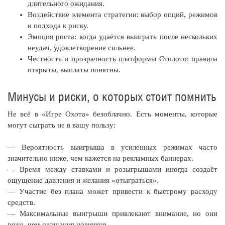
длительного ожидания.
Воздействие элемента стратегии: выбор опций, режимов
и подхода к риску.
Эмоция роста: когда удаётся выиграть после нескольких
неудач, удовлетворение сильнее.
Честность и прозрачность платформы Столото: правила
открыты, выплаты понятны.
Минусы и риски, о которых стоит помнить
Не всё в «Игре Охота» безоблачно. Есть моменты, которые
могут сыграть не в вашу пользу:
— Вероятность выигрыша в усиленных режимах часто
значительно ниже, чем кажется на рекламных баннерах.
— Время между ставками и розыгрышами иногда создаёт
ощущение давления и желания «отыграться».
— Участие без плана может привести к быстрому расходу
средств.
— Максимальные выигрыши привлекают внимание, но они
реже, чем ожидания новичков.