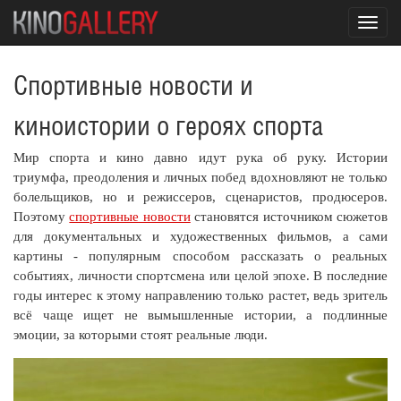
Toggl
navig
Спортивные новости и
киноистории о героях спорта
Мир спорта и кино давно идут рука об руку. Истории
триумфа, преодоления и личных побед вдохновляют не только
болельщиков, но и режиссеров, сценаристов, продюсеров.
Поэтому
спортивные новости
становятся источником сюжетов
для документальных и художественных фильмов, а сами
картины - популярным способом рассказать о реальных
событиях, личности спортсмена или целой эпохе. В последние
годы интерес к этому направлению только растет, ведь зритель
всё чаще ищет не вымышленные истории, а подлинные
эмоции, за которыми стоят реальные люди.