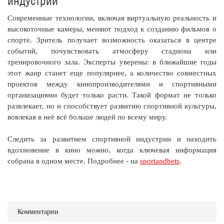
индустрии
Современные технологии, включая виртуальную реальность и
высокоточные камеры, меняют подход к созданию фильмов о
спорте. Зритель получает возможность оказаться в центре
событий, почувствовать атмосферу стадиона или
тренировочного зала. Эксперты уверены: в ближайшие годы
этот жанр станет еще популярнее, а количество совместных
проектов между кинопроизводителями и спортивными
организациями будет только расти. Такой формат не только
развлекает, но и способствует развитию спортивной культуры,
вовлекая в неё всё больше людей по всему миру.
Следить за развитием спортивной индустрии и находить
вдохновение в кино можно, когда ключевая информация
собрана в одном месте. Подробнее - на
sportandbets
.
Комментарии