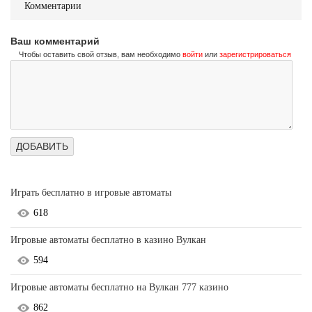
Комментарии
Ваш комментарий
Чтобы оставить свой отзыв, вам необходимо
войти
или
зарегистрироваться
Играть бесплатно в игровые автоматы
618
Игровые автоматы бесплатно в казино Вулкан
594
Игровые автоматы бесплатно на Вулкан 777 казино
862