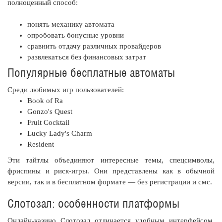
полноценный способ:
понять механику автомата
опробовать бонусные уровни
сравнить отдачу различных провайдеров
развлекаться без финансовых затрат
Популярные бесплатные автоматы
Среди любимых игр пользователей:
Book of Ra
Gonzo's Quest
Fruit Cocktail
Lucky Lady's Charm
Resident
Эти тайтлы объединяют интересные темы, спецсимволы,
фриспины и риск-игры. Они представлены как в обычной
версии, так и в бесплатном формате — без регистрации и смс.
Слотозал: особенности платформы
Онлайн-казино Слотозал отличается удобным интерфейсом,