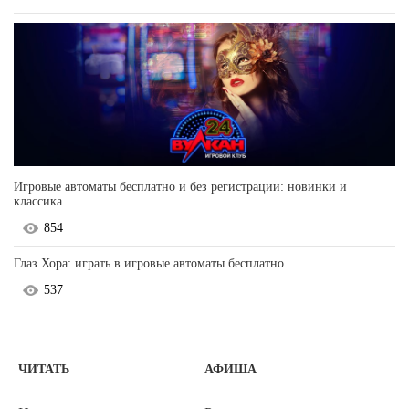
Игровые автоматы бесплатно и без регистрации: новинки и
классика
854
Глаз Хора: играть в игровые автоматы бесплатно
537
ЧИТАТЬ
АФИША