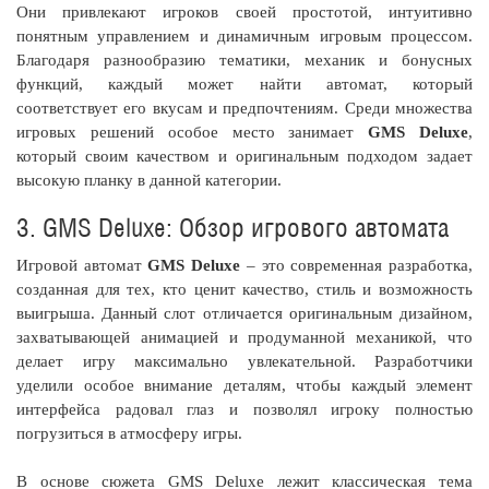
Они привлекают игроков своей простотой, интуитивно
понятным управлением и динамичным игровым процессом.
Благодаря разнообразию тематики, механик и бонусных
функций, каждый может найти автомат, который
соответствует его вкусам и предпочтениям. Среди множества
игровых решений особое место занимает
GMS Deluxe
,
который своим качеством и оригинальным подходом задает
высокую планку в данной категории.
3. GMS Deluxe: Обзор игрового автомата
Игровой автомат
GMS Deluxe
– это современная разработка,
созданная для тех, кто ценит качество, стиль и возможность
выигрыша. Данный слот отличается оригинальным дизайном,
захватывающей анимацией и продуманной механикой, что
делает игру максимально увлекательной. Разработчики
уделили особое внимание деталям, чтобы каждый элемент
интерфейса радовал глаз и позволял игроку полностью
погрузиться в атмосферу игры.
В основе сюжета GMS Deluxe лежит классическая тема