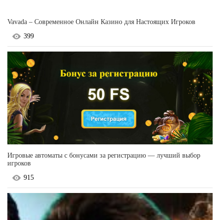
Vavada – Современное Онлайн Казино для Настоящих Игроков
399
Игровые автоматы с бонусами за регистрацию — лучший выбор
игроков
915