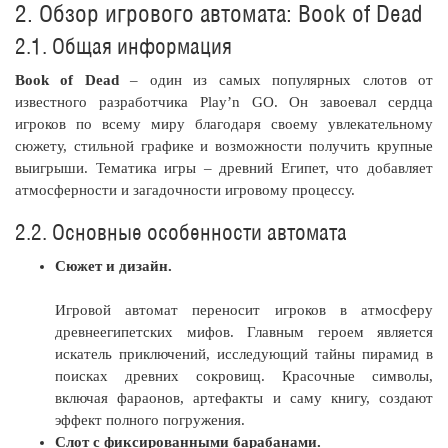
2. Обзор игрового автомата: Book of Dead
2.1. Общая информация
Book of Dead
– один из самых популярных слотов от
известного разработчика Play’n GO. Он завоевал сердца
игроков по всему миру благодаря своему увлекательному
сюжету, стильной графике и возможности получить крупные
выигрыши. Тематика игры – древний Египет, что добавляет
атмосферности и загадочности игровому процессу.
2.2. Основные особенности автомата
Сюжет и дизайн.
Игровой автомат переносит игроков в атмосферу
древнеегипетских мифов. Главным героем является
искатель приключений, исследующий тайны пирамид в
поисках древних сокровищ. Красочные символы,
включая фараонов, артефакты и саму книгу, создают
эффект полного погружения.
Слот с фиксированными барабанами.