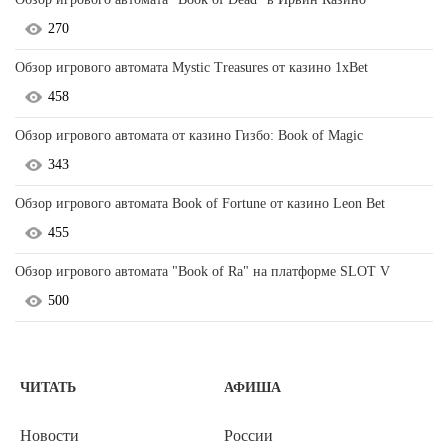
270
Обзор игрового автомата Mystic Treasures от казино 1xBet
458
Обзор игрового автомата от казино Гизбо: Book of Magic
343
Обзор игрового автомата Book of Fortune от казино Leon Bet
455
Обзор игрового автомата "Book of Ra" на платформе SLOT V
500
ЧИТАТЬ
АФИША
Новости
России