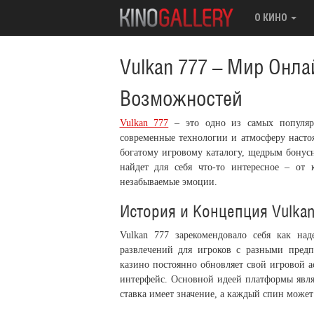
О КИНО
Vulkan 777 – Мир Онла
Возможностей
Vulkan 777
– это одно из самых популярн
современные технологии и атмосферу настоя
богатому игровому каталогу, щедрым бонус
найдет для себя что-то интересное – от 
незабываемые эмоции.
История и Концепция Vulka
Vulkan 777 зарекомендовало себя как на
развлечений для игроков с разными предп
казино постоянно обновляет свой игровой а
интерфейс. Основной идеей платформы являе
ставка имеет значение, а каждый спин может