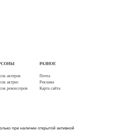
РСОНЫ
РАЗНОЕ
сок актеров
Почта
сок актрис
Реклама
сок режиссеров
Карта сайта
олько при наличии открытой активной