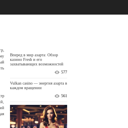
гр,
Вперед в мир азарта: Обзор
ему
казино Fresh и его
дый
захватывающих возможностей
ить
577
Vulkan casino — энергия азарта в
каждом вращении
ктр
561
ий,
кий
дая