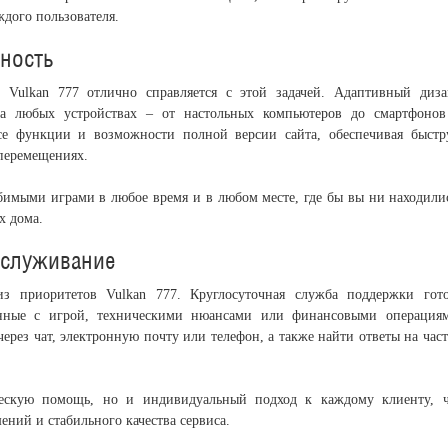
дого пользователя.
ность
 Vulkan 777 отлично справляется с этой задачей. Адаптивный диз
на любых устройствах – от настольных компьютеров до смартфонов
се функции и возможности полной версии сайта, обеспечивая быст
 перемещениях.
бимыми играми в любое время и в любом месте, где бы вы ни находили
х дома.
бслуживание
з приоритетов Vulkan 777. Круглосуточная служба поддержки гото
анные с игрой, техническими нюансами или финансовыми операциям
через чат, электронную почту или телефон, а также найти ответы на час
ческую помощь, но и индивидуальный подход к каждому клиенту, ч
ний и стабильного качества сервиса.