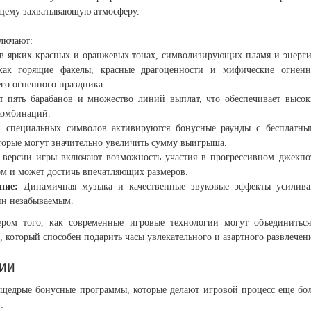
оящему захватывающую атмосферу.
лючают:
в ярких красных и оранжевых тонах, символизирующих пламя и энерг
как горящие факелы, красные драгоценности и мифические огненн
го огненного праздника.
 пять барабанов и множество линий выплат, что обеспечивает высо
комбинаций.
специальных символов активируются бонусные раунды с бесплатны
торые могут значительно увеличить сумму выигрыша.
версии игры включают возможность участия в прогрессивном джекпо
ом и может достичь впечатляющих размеров.
ние:
Динамичная музыка и качественные звуковые эффекты усилива
ин незабываемым.
ром того, как современные игровые технологии могут объединитьс
 который способен подарить часы увлекательного и азартного развлечен
ии
м щедрые бонусные программы, которые делают игровой процесс еще бо
: