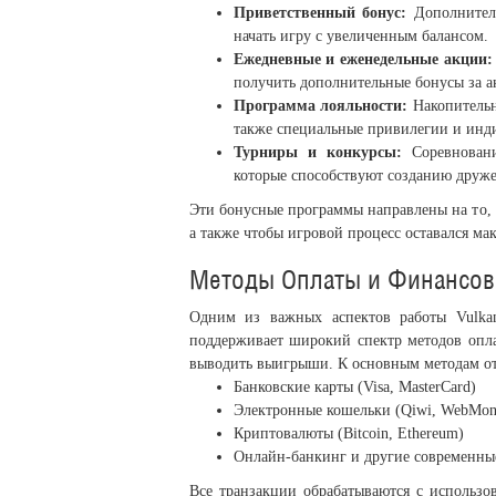
Приветственный бонус:
Дополнитель
начать игру с увеличенным балансом.
Ежедневные и еженедельные акции:
получить дополнительные бонусы за а
Программа лояльности:
Накопительн
также специальные привилегии и инд
Турниры и конкурсы:
Соревновани
которые способствуют созданию друже
Эти бонусные программы направлены на то,
а также чтобы игровой процесс оставался м
Методы Оплаты и Финансов
Одним из важных аспектов работы Vulkan
поддерживает широкий спектр методов опла
выводить выигрыши. К основным методам от
Банковские карты (Visa, MasterCard)
Электронные кошельки (Qiwi, WebMon
Криптовалюты (Bitcoin, Ethereum)
Онлайн-банкинг и другие современны
Все транзакции обрабатываются с использо