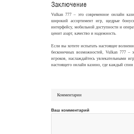
Заключение
Vulkan 777 – это современное онлайн кази
широкий ассортимент игр, щедрые бонус
интерфейсу, мобильной доступности и опера
ценит азарт, качество и надежность.
Если вы хотите испытать настоящее волнени
бесконечных возможностей, Vulkan 777 – 
игроков, наслаждайтесь увлекательными игр
настоящего онлайн казино, где каждый спин 
Комментарии
Ваш комментарий