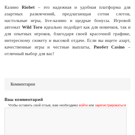
Казино
Riobet
– это надежная и удобная платформа для
азартных развлечений, предлагающая сотни слотов,
настольные игры, live-казино и щедрые бонусы. Игровой
автомат
Wild Toro
идеально подойдет как для новичков, так и
для опытных игроков, благодаря своей красочной графике,
интересному сюжету и высокой отдаче. Если вы ищете азарт,
качественные игры и честные выплаты,
Риобет Casino
–
отличный выбор для вас!
Комментарии
Ваш комментарий
Чтобы оставить свой отзыв, вам необходимо
войти
или
зарегистрироваться