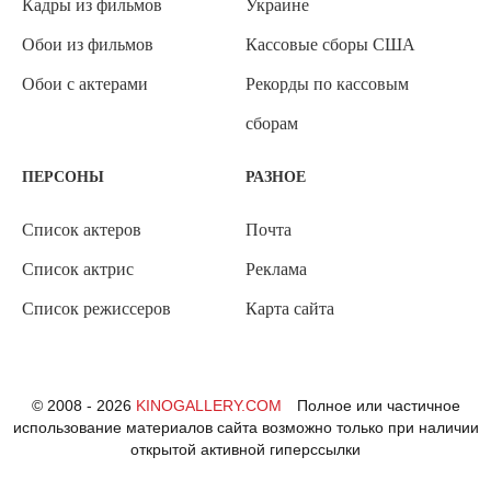
Кадры из фильмов
Украине
Обои из фильмов
Кассовые сборы США
Обои с актерами
Рекорды по кассовым
сборам
ПЕРСОНЫ
РАЗНОЕ
Список актеров
Почта
Список актрис
Реклама
Список режиссеров
Карта сайта
© 2008 - 2026
KINOGALLERY.COM
Полное или частичное
использование материалов сайта возможно только при наличии
открытой активной гиперссылки