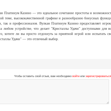
кан Платинум Казино — это идеальное сочетание простоты и возможнос
ной теме, высококачественной графике и разнообразию бонусных функц
в, так и профессионалов. Вулкан Платинум Казино предоставляет игро
а любом устройстве, что делает "Кристаллы Удачи" доступными для в
го, хотите ли вы просто отдохнуть за приятной игрой или испытать с
сталлы Удачи" — это отличный выбор.
Чтобы оставить свой отзыв, вам необходимо
войти
или
зарегистрироваться