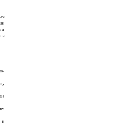
ься
или
ы и
сия
по-
азу
ыша
ям
к и