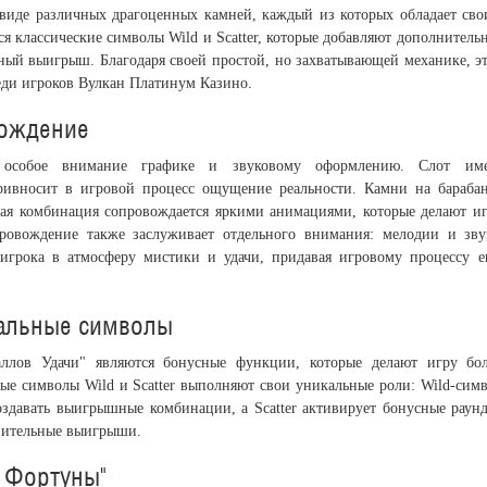
виде различных драгоценных камней, каждый из которых обладает св
 классические символы Wild и Scatter, которые добавляют дополнитель
ный выигрыш. Благодаря своей простой, но захватывающей механике, э
еди игроков Вулкан Платинум Казино.
вождение
и особое внимание графике и звуковому оформлению. Слот име
привносит в игровой процесс ощущение реальности. Камни на бараба
дая комбинация сопровождается яркими анимациями, которые делают и
ровождение также заслуживает отдельного внимания: мелодии и зв
игрока в атмосферу мистики и удачи, придавая игровому процессу 
альные символы
ллов Удачи" являются бонусные функции, которые делают игру бол
ые символы Wild и Scatter выполняют свои уникальные роли: Wild-сим
оздавать выигрышные комбинации, а Scatter активирует бонусные раун
нительные выигрыши.
 Фортуны"