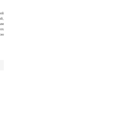
тей
ий,
кам
сех
вою