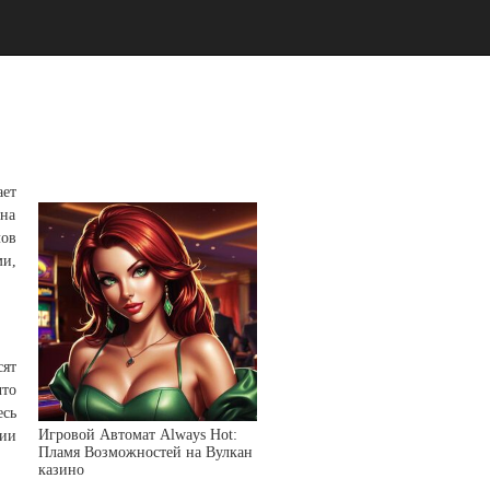
ет
на
лов
ми,
сят
что
сь
Игровой Автомат Always Hot:
ии
Пламя Возможностей на Вулкан
казино