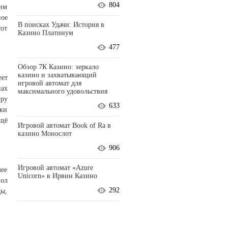
804
оим
ное
В поисках Удачи: История в
тот
Казино Платинум
477
Обзор 7К Казино: зеркало
казино и захватывающий
ет
игровой автомат для
нах
максимального удовольствия
гру
633
уки
ещё
Игровой автомат Book of Ra в
казино Монослот
906
Игровой автомат «Azure
ее
Unicorn» в Ирвин Казино
вол
292
ды,