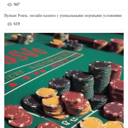
947
Вулкан Рояль: онлайн-казино с уникальными игровыми условиями
619