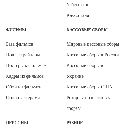
Узбекистана
Казахстана
ФИЛЬМЫ
КАССОВЫЕ СБОРЫ
База фильмов
Мировые кассовые сборы
Новые трейлеры
Кассовые сборы в России
Постеры к фильмам
Кассовые сборы в
Кадры из фильмов
Украине
Обои из фильмов
Кассовые сборы США
Обои с актерами
Рекорды по кассовым
сборам
ПЕРСОНЫ
РАЗНОЕ