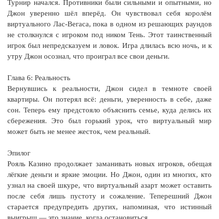
Турнир начался. Противники были сильными и опытными, но
Джон уверенно шёл вперёд. Он чувствовал себя королём
виртуального Лас-Вегаса, пока в одном из решающих раундов
не столкнулся с игроком под ником Тень. Этот таинственный
игрок был непредсказуем и ловок. Игра длилась всю ночь, и к
утру Джон осознал, что проиграл все свои деньги.
Глава 6: Реальность
Вернувшись к реальности, Джон сидел в темноте своей
квартиры. Он потерял всё: деньги, уверенность в себе, даже
сон. Теперь ему предстояло объяснить семье, куда делись их
сбережения. Это был горький урок, что виртуальный мир
может быть не менее жесток, чем реальный.
Эпилог
Рояль Казино продолжает заманивать новых игроков, обещая
лёгкие деньги и яркие эмоции. Но Джон, один из многих, кто
узнал на своей шкуре, что виртуальный азарт может оставить
после себя лишь пустоту и сожаление. Теперешний Джон
старается предупредить других, напоминая, что истинный
выигрыш — это знание, когда остановиться.