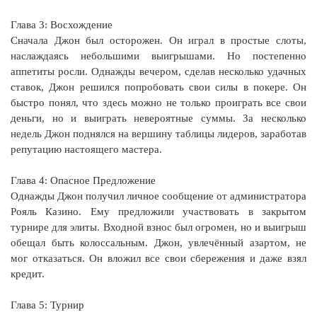
Глава 3: Восхождение
Сначала Джон был осторожен. Он играл в простые слоты,
наслаждаясь небольшими выигрышами. Но постепенно
аппетиты росли. Однажды вечером, сделав несколько удачных
ставок, Джон решился попробовать свои силы в покере. Он
быстро понял, что здесь можно не только проиграть все свои
деньги, но и выиграть невероятные суммы. За несколько
недель Джон поднялся на вершину таблицы лидеров, заработав
репутацию настоящего мастера.
Глава 4: Опасное Предложение
Однажды Джон получил личное сообщение от администратора
Рояль Казино. Ему предложили участвовать в закрытом
турнире для элиты. Входной взнос был огромен, но и выигрыш
обещал быть колоссальным. Джон, увлечённый азартом, не
мог отказаться. Он вложил все свои сбережения и даже взял
кредит.
Глава 5: Турнир