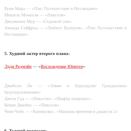
Руни Мара — «Пэн: Путешествие в Нетландию»
Мишель Монахэн — «Пиксели»
Джулианна Мур — «Седьмой сын»
Аманда Сайфред — «Любите Куперов», «Пэн: Путешествие в
Нетландию»
5. Худший актер второго плана:
Эдди Редмэйн
— «
Восхождение Юпитер
»
Джейсон Ли — «Элвин и бурундуки: Грандиозное
бурундуключение»
Джош Гад — «Пиксели», «Шафер напрокат»
Кевин Джеймс — «Пиксели»
Чеви Чейз — «Каникулы», «Машина времени в джакузи 2»
6. Худший режиссер: