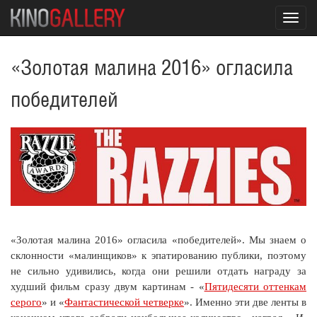
Toggl
navig
«Золотая малина 2016» огласила
победителей
«Золотая малина 2016» огласила «победителей». Мы знаем о
склонности «малинщиков» к эпатированию публики, поэтому
не сильно удивились, когда они решили отдать награду за
худший фильм сразу двум картинам - «
Пятидесяти оттенкам
серого
» и «
Фантастической четверке
». Именно эти две ленты в