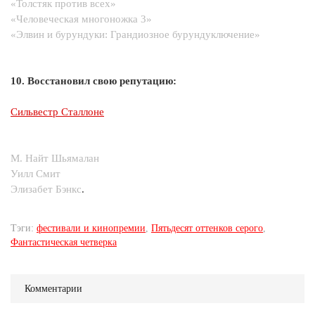
«Толстяк против всех»
«Человеческая многоножка 3»
«Элвин и бурундуки: Грандиозное бурундуключение»
10. Восстановил свою репутацию:
Сильвестр Сталлоне
М. Найт Шьямалан
Уилл Смит
Элизабет Бэнкс
.
Тэги:
фестивали и кинопремии
,
Пятьдесят оттенков серого
,
Фантастическая четверка
Комментарии