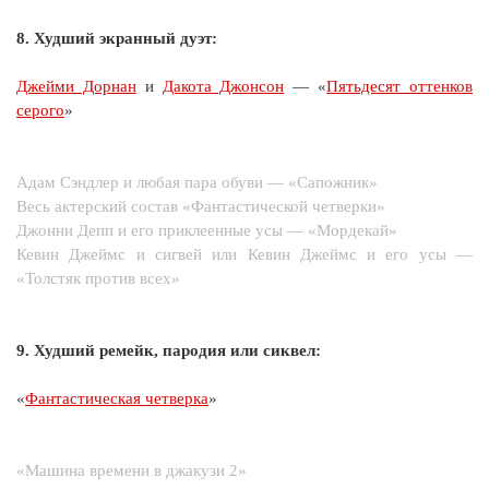
8. Худший экранный дуэт:
Джейми Дорнан
и
Дакота Джонсон
— «
Пятьдесят оттенков
серого
»
Адам Сэндлер и любая пара обуви — «Сапожник»
Весь актерский состав «Фантастической четверки»
Джонни Депп и его приклеенные усы — «Мордекай»
Кевин Джеймс и сигвей или Кевин Джеймс и его усы —
«Толстяк против всех»
9. Худший ремейк, пародия или сиквел:
«
Фантастическая четверка
»
«Машина времени в джакузи 2»