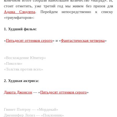
конечном итоге собрали наибольшее количество «наград». И,
стоит отметить, уже третий год мы живем без призов для
Адама Сэндлера
. Перейдем непосредственно к списку
«триумфаторов»:
1. Худший фильм:
«
Пятьдесят оттенков серого
» и «
Фантастическая четверка
»
«Восхождение Юпитер»
«Пиксели»
«Толстяк против всех»
2. Худшая актриса:
Дакота Джонсон
— «
Пятьдесят оттенков серого
»
Гвинет Пэлтроу — «Мордекай»
Дженнифер Лопез — «Поклонник»