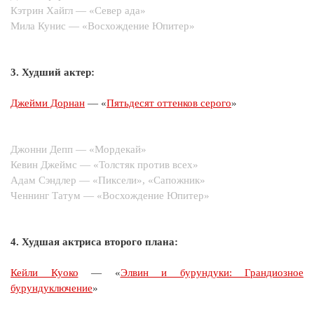
Кэтрин Хайгл — «Север ада»
Мила Кунис — «Восхождение Юпитер»
3. Худший актер:
Джейми Дорнан
— «
Пятьдесят оттенков серого
»
Джонни Депп — «Мордекай»
Кевин Джеймс — «Толстяк против всех»
Адам Сэндлер — «Пиксели», «Сапожник»
Ченнинг Татум — «Восхождение Юпитер»
4. Худшая актриса второго плана:
Кейли Куоко
— «
Элвин и бурундуки: Грандиозное
бурундуключение
»