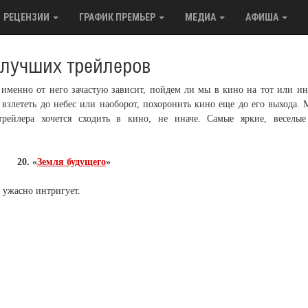
РЕЦЕНЗИИ
ГРАФИК ПРЕМЬЕР
МЕДИА
АФИША
 лучших трейлеров
и именно от него зачастую зависит, пойдем ли мы в кино на тот или и
взлететь до небес или наоборот, похоронить кино еще до его выхода.
трейлера хочется сходить в кино, не иначе. Самые яркие, веселы
20. «
Земля будущего
»
 ужасно интригует.