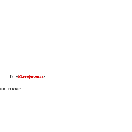
17. «
Малефисента
»
ки по коже.