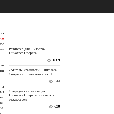
и-
ого
ее
Режиссер для «Выбора»
ией
Николаса Спаркса
1009
том
«Ангелы-хранители» Николаса
 по
Спаркса отправляются на ТВ
544
ина
Очередная экранизация
емя
Николаса Спаркса обзавелась
шей
режиссером
ца-
638
зы,
ных