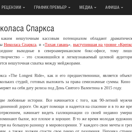
РЕЦЕНЗИИ
ГРАФИК ПРЕМЬЕР
МЕДИА
АФИША
коласа Спаркса
 каким нешуточным кассовым потенциалом обладают драматическ
ны
Николаса Спаркса
, и «
Тихая гавань
»,
выступившая на уровне «Крепк
дшие выходные в североамериканском бокс-офисе, тому лишн
 творчество – это сложившийся и легкоузнаваемый целевой аудитор
дется нешуточная схватка между мейджорами.
са «The Longest Ride», как и его предшественники, является объек
скольких студий, готовых выложить за права семизначные суммы. Кино
еряет на себя дату релиза под День Святого Валентина в 2015 году.
две любовные истории. Все начинается с того, как 90-летний мужч
диненной дороге. Он ждет помощи и надеется на спасение и в то же вр
потрясением, начинает видеть галлюцинации со своей недавно умер
оминают былое, все плохое и хорошее. В то же время молодая художни
отря на большую разницу в мировоззрении. У каждого свои мечты и гре
авм, а также должен спасти свое ранчо от разорения. Цепочка стран