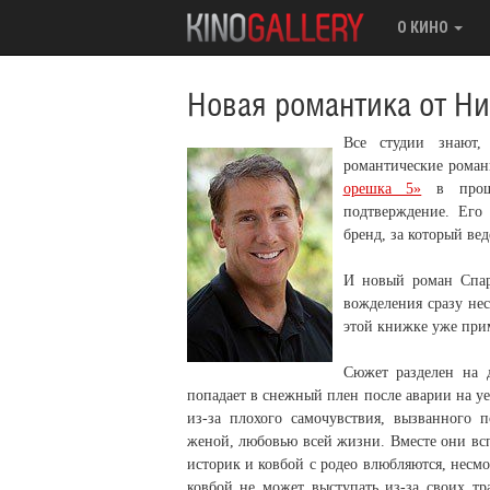
О КИНО
Новая романтика от Ни
Все студии знают,
романтические рома
орешка 5»
в проше
подтверждение. Его
бренд, за который ве
И новый роман Спарк
вожделения сразу не
этой книжке уже прим
Сюжет разделен на 
попадает в снежный плен после аварии на уе
из-за плохого самочувствия, вызванного 
женой, любовью всей жизни. Вместе они всп
историк и ковбой с родео влюбляются, несм
ковбой не может выступать из-за своих тр