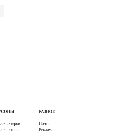
РСОНЫ
РАЗНОЕ
сок актеров
Почта
сок актрис
Реклама