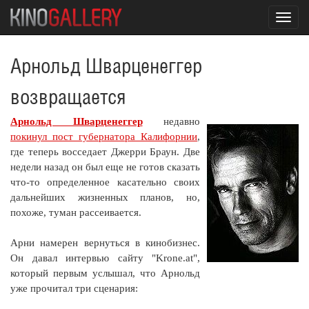
Toggl
navig
Арнольд Шварценеггер
возвращается
Арнольд Шварценеггер
недавно
покинул пост губернатора Калифорнии
,
где теперь восседает Джерри Браун. Две
недели назад он был еще не готов сказать
что-то определенное касательно своих
дальнейших жизненных планов, но,
похоже, туман рассеивается.
Арни намерен вернуться в кинобизнес.
Он давал интервью сайту "Krone.at",
который первым услышал, что Арнольд
уже прочитал три сценария: