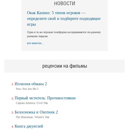
НОВОСТИ
Окак Казино: 5 типов игроков —
определите свой и подберите подходящие
игры
Одна и та же игровая платформа воспринимается по-разному
разными людьми.
все новости...
рецензии на фильмы
Иллюзия обмана 2
Now You See Me 2
Первый мститель: Противостояние
Captain America: Civil War
Белоснежка и Охотник 2
The Huntsman: Winter's War
Книга джунглей