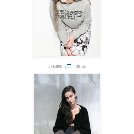
600x899
139 КБ