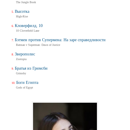
The Jungle Book
Высотка
High-Rise
Кловерфилд, 10
10 Cloverfield Lane
Бэтмен против Супермена: На заре справедливости
Batman v Superman: Dawn of Justice
Зверополис
Zootopia
Братья из Гримсби
Grimsby
Боги Египта
Gods of Egypt