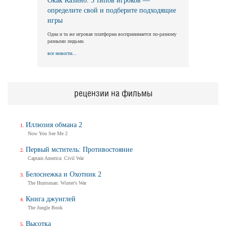
Окак Казино: 5 типов игроков —
определите свой и подберите подходящие
игры
Одна и та же игровая платформа воспринимается по-разному
разными людьми.
все новости...
рецензии на фильмы
Иллюзия обмана 2
Now You See Me 2
Первый мститель: Противостояние
Captain America: Civil War
Белоснежка и Охотник 2
The Huntsman: Winter's War
Книга джунглей
The Jungle Book
Высотка