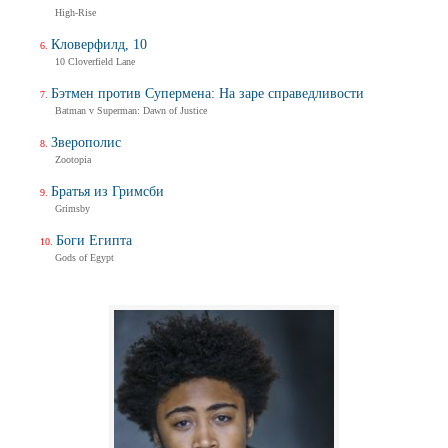
High-Rise
Кловерфилд, 10
10 Cloverfield Lane
Бэтмен против Супермена: На заре справедливости
Batman v Superman: Dawn of Justice
Зверополис
Zootopia
Братья из Гримсби
Grimsby
Боги Египта
Gods of Egypt