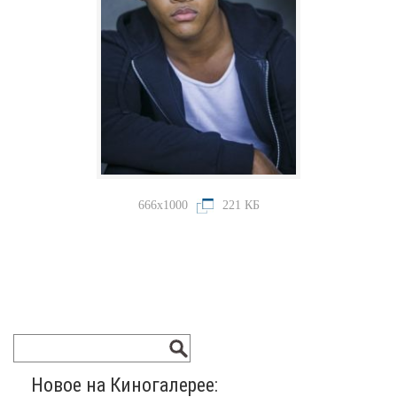
666x1000
221 КБ
Новое на Киногалерее: