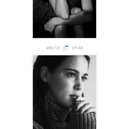
480x720
119 КБ