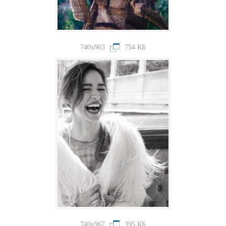
740x963
754 КБ
740x967
395 КБ