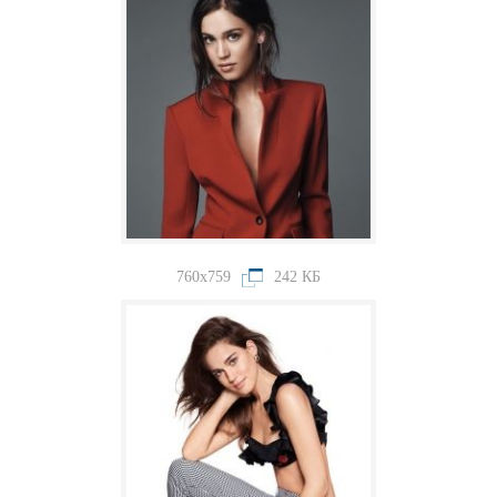
760x759
242 КБ