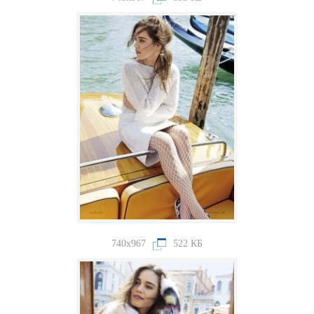
740x967
522 КБ