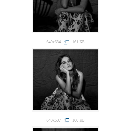
640x634
161 КБ
640x607
160 КБ