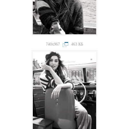
740x967
463 КБ