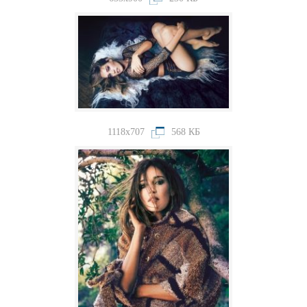
1118x707
568 КБ