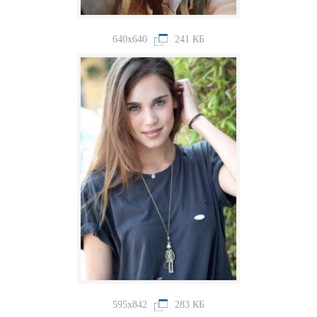
640x640
241 КБ
595x842
283 КБ