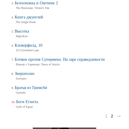
Белоснежка и Охотник 2
The Huntsman: Winter's War
Книга джунглей
The Jungle Book
Высотка
High-Rise
Кловерфилд, 10
10 Cloverfield Lane
Бэтмен против Супермена: На заре справедливости
Batman v Superman: Dawn of Justice
Зверополис
Zootopia
Братья из Гримсби
Grimsby
Боги Египта
Gods of Egypt
1
2