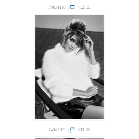
740x1110
412 КБ
740x1109
393 КБ