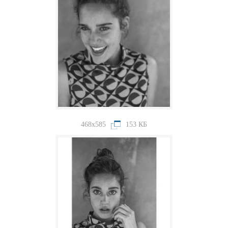
468x585
153 КБ