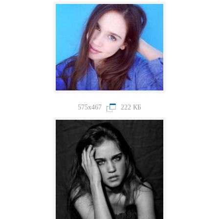
575x467
222 КБ