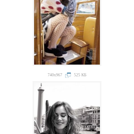
740x967
525 КБ