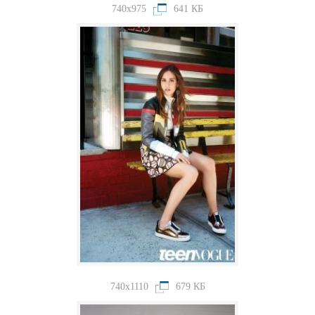
740x975
641 КБ
740x1110
679 КБ