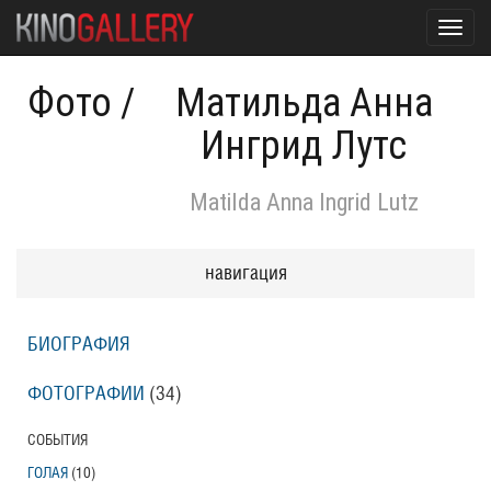
Toggl
navig
Фото
/
Матильда Анна
Ингрид Лутс
Matilda Anna Ingrid Lutz
навигация
БИОГРАФИЯ
ФОТОГРАФИИ
(34
)
СОБЫТИЯ
ГОЛАЯ
(10
)