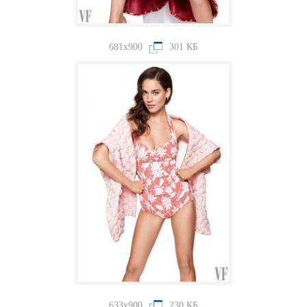
681x900
301 КБ
633x900
230 КБ