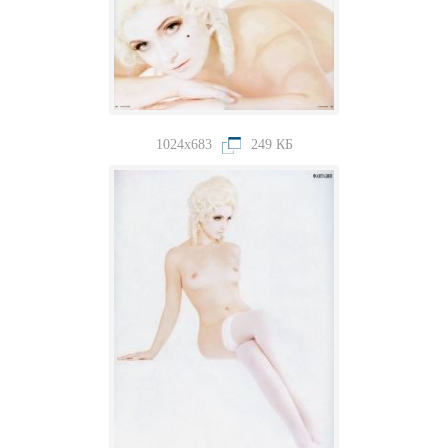
1024x683
249 КБ