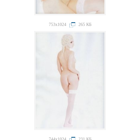
753x1024
265 КБ
744x1024
231 КБ