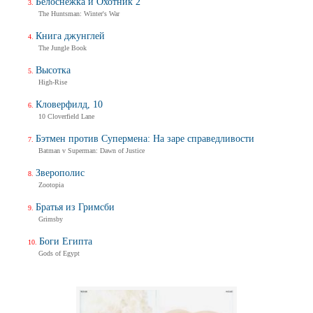
Белоснежка и Охотник 2
The Huntsman: Winter's War
Книга джунглей
The Jungle Book
Высотка
High-Rise
Кловерфилд, 10
10 Cloverfield Lane
Бэтмен против Супермена: На заре справедливости
Batman v Superman: Dawn of Justice
Зверополис
Zootopia
Братья из Гримсби
Grimsby
Боги Египта
Gods of Egypt