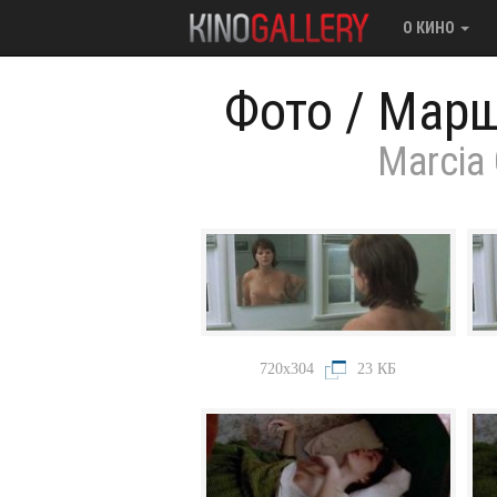
О КИНО
Фото
/
Марш
Marcia
720x304
23 КБ