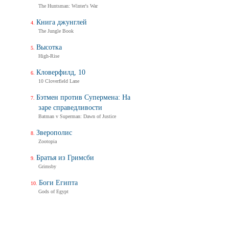
The Huntsman: Winter's War
Книга джунглей
The Jungle Book
Высотка
High-Rise
Кловерфилд, 10
10 Cloverfield Lane
Бэтмен против Супермена: На
заре справедливости
Batman v Superman: Dawn of Justice
Зверополис
Zootopia
Братья из Гримсби
Grimsby
Боги Египта
Gods of Egypt