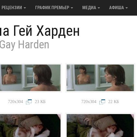
РЕЦЕНЗИИ
ГРАФИК ПРЕМЬЕР
МЕДИА
АФИША
а Гей Харден
 Gay Harden
720x304
23 КБ
720x304
22 КБ