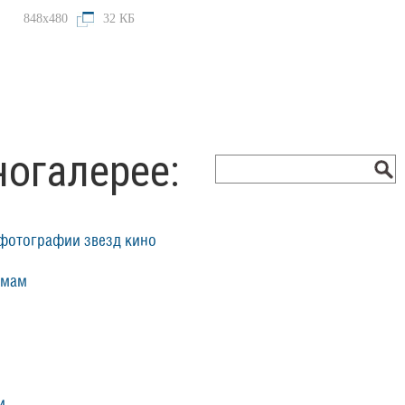
848x480
32 КБ
ногалерее:
фотографии звезд кино
ьмам
...