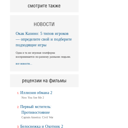
смотрите также
НОВОСТИ
Окак Казино: 5 типов игроков
— определите свой и подберите
подходящие игры
Одна и та же игровая платформа
воспринимается по-разному разными людьми.
все новости...
рецензии на фильмы
Иллюзия обмана 2
Now You See Me 2
Первый мститель:
Противостояние
Captain America: Civil War
Белоснежка и Охотник 2